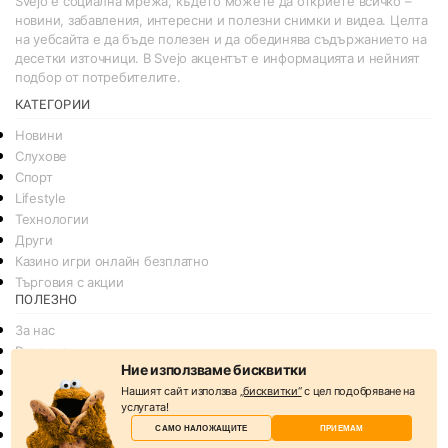
Svejo е социална мрежа, където можете да откриете всичко –
новини, забавления, интересни и полезни снимки и видеа. Целта
на уебсайта е да бъде полезен и да обединява съдържанието на
десетки източници. В Svejo акцентът е информацията и нейният
подбор от потребителите.
КАТЕГОРИИ
Новини
Слухове
Спорт
Lifestyle
Технологии
Други
Казино игри онлайн безплатно
Търговия с акции
ПОЛЕЗНО
За нас
Реклама
Ние използваме бисквитки
Общи условия
Нашият сайт използва
„бисквитки“
с цел подобряване на
Условия за споделяне
услугата!
Политика за поверителснот
САМО НАЛОЖАЩИТЕ
ПРИЕМАМ
Политика на Бисквитките