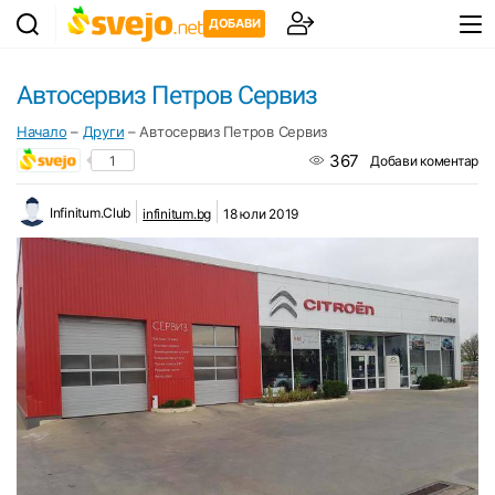
ДОБАВИ
Автосервиз Петров Сервиз
Начало
–
Други
–
Автосервиз Петров Сервиз
367
1
Добави коментар
Infinitum.Club
infinitum.bg
18 юли 2019