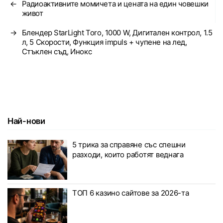
←
Радиоактивните момичета и цената на един човешки
живот
→
Блендер StarLight Toro, 1000 W, Дигитален контрол, 1.5
л, 5 Скорости, Функция impuls + чупене на лед,
Стъклен съд, Инокс
Най-нови
5 трика за справяне със спешни
разходи, които работят веднага
ТОП 6 казино сайтове за 2026-та