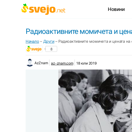
Новини
Радиоактивните момичета и цен
Начало
–
Други
–
Радиоактивните момичета и цената на
8
AzZnam
az-znam.com
18 юли 2019