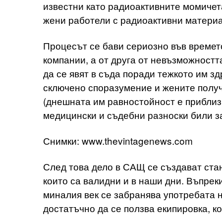
известни като радиоактивните момичета
жени работели с радиоактивни материа
Процесът се бави сериозно във времет
компании, а от друга от невъзможностт
да се явят в съда поради тежкото им з
сключено споразумение и жените полу
(днешната им равностойност е приблиз
медицински и съдебни разноски били з
Снимки: www.thevintagenews.com
След това дело в САЩ се създават стан
които са валидни и в наши дни. Въпрек
миналия век се забранява употребата н
достатъчно да се ползва екипировка, к