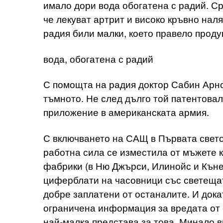
имало дори вода обогатена с радий. Ср
че лекуват артрит и високо кръвно нал
радия били малки, което правело проду
вода, обогатена с радий
С помощта на радия доктор Сабин Арнол
тъмното. Не след дълго той патентовал
приложение в американската армия.
С включването на САЩ в Първата свето
работна сила се изместила от мъжете 
фабрики (в Ню Джърси, Илинойс и Къне
циферблати на часовници със светещат
добре заплатени от останалите. И док
ограничена информация за вредата от 
най-малка представа за това. Минало в