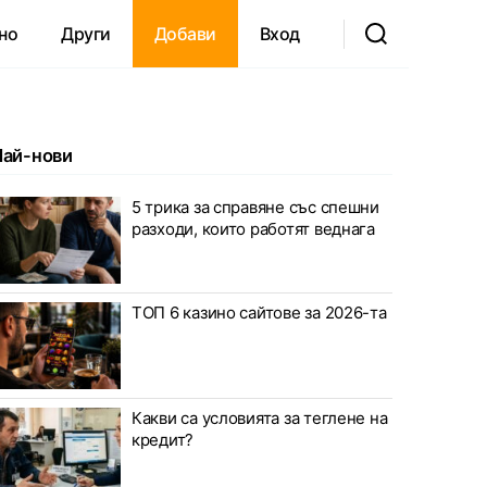
но
Други
Добави
Вход
Най-нови
5 трика за справяне със спешни
разходи, които работят веднага
ТОП 6 казино сайтове за 2026-та
Какви са условията за теглене на
кредит?