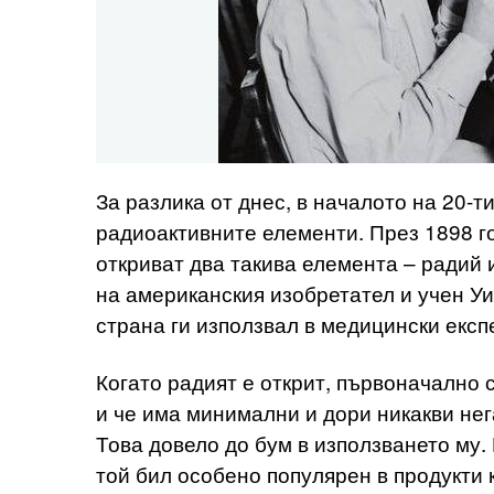
За разлика от днес, в началото на 20-т
радиоактивните елементи. През 1898 г
откриват два такива елемента – радий 
на американския изобретател и учен Уи
страна ги използвал в медицински експ
Когато радият е открит, първоначално 
и че има минимални и дори никакви нег
Това довело до бум в използването му.
той бил особено популярен в продукти к