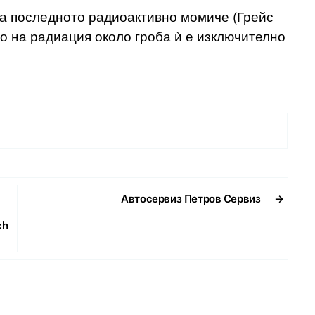
на последното радиоактивно момиче (Грейс
о на радиация около гроба ѝ е изключително
Автосервиз Петров Сервиз
→
ch