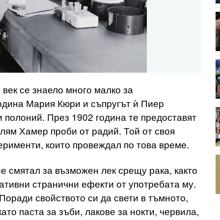
и век се знаело много малко за
одина Мария Кюри и съпругът ѝ Пиер
и полоний. През 1902 година те предоставят
лям Хамер проби от радий. Той от своя
ерименти, които провеждал по това време.
се смятал за възможен лек срещу рака, както
ативни странични ефекти от употребата му.
 Поради свойството си да свети в тъмното,
ато паста за зъби, лакове за нокти, червила,