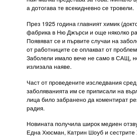
а дотогава те всекидневно се тровели.
През 1925 година главният химик (док
фабрика в Ню Джърси и още няколко р
Появяват се и първите случаи на забол
от работниците се оплакват от проблем
Заболели имало вече не само в САЩ, но
излизала наяве.
Част от проведените изследвания сре
заболяванията им се приписали на вър
лица било забранено да коментират ре
радия.
Новината получила широк медиен отзву
Една Хюсман, Катрин Шоуб и сестрите 