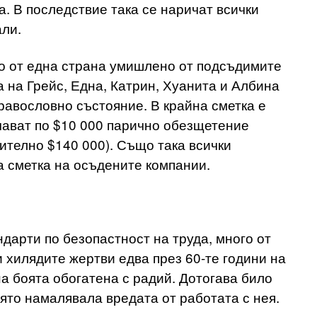
. В последствие така се наричат всички
ли.
о от една страна умишлено от подсъдимите
а на Грейс, Една, Катрин, Хуанита и Албина
дравословно състояние. В крайна сметка е
чават по $10 000 парично обезщетение
ително $140 000). Също така всички
а сметка на осъдените компании.
дарти по безопастност на труда, много от
и хилядите жертви едва през 60-те години на
а боята обогатена с радий. Дотогава било
оято намалявала вредата от работата с нея.