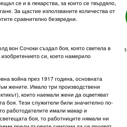
ещал се и в лекарства, за които се твърдяло,
ягане. За щастие използваните количества от
ктите сравнително безвредни.
д вон Сочоки създал боя, която светела в
t
 изобретението си, което намерило
вна война през 1917 година, основната
към жените. Имало три производствени
ктикът), които наемали жени да оцветяват
а боя. Тези служители били значително по-
ато работодателите имали макар и
светещата боя, то работниците нямали ни
реме преди първите симтоми да се проявят,