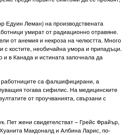
тор Едуин Леман) на производствената
аботници умират от радиационно отравяне.
ели от анемия и некроза на челюстта. Много
и с костите, необичайна умора и припадъци.
 и в Канада и истината започнала да
д работниците са фалшифицирани, а
луващия тогава сифилис. На медицинските
зултатите от проучванията, свързани с
к. Пет жени свидетелстват – Грейс Фрайър,
Хуанита Макдоналд и Албина Ларис, по-