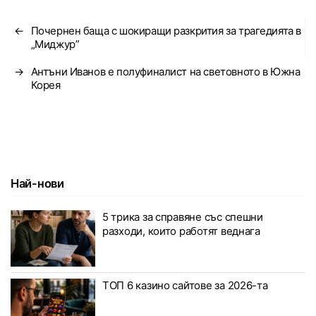
←
Почернен баща с шокиращи разкрития за трагедията в
„Миджур”
→
Антъни Иванов е полуфиналист на световното в Южна
Корея
Най-нови
5 трика за справяне със спешни
разходи, които работят веднага
ТОП 6 казино сайтове за 2026-та