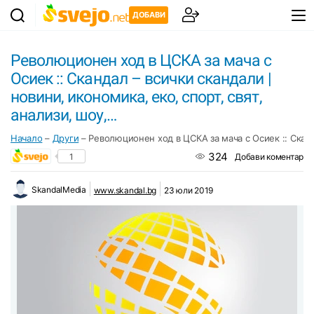
ДОБАВИ
Революционен ход в ЦСКА за мача с
Осиек :: Скандал – всички скандали |
новини, икономика, еко, спорт, свят,
анализи, шоу,…
Начало
–
Други
–
Революционен ход в ЦСКА за мача с Осиек :: Сканда
324
1
Добави коментар
SkandalMedia
www.skandal.bg
23 юли 2019