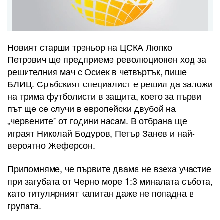
Новият старши треньор на ЦСКА Люпко
Петрович ще предприеме революционен ход за
решителния мач с Осиек в четвъртък, пише
БЛИЦ. Сръбският специалист е решил да заложи
на трима футболисти в защита, което за първи
път ще се случи в европейски двубой на
„червените” от години насам. В отбрана ще
играят Николай Бодуров, Петър Занев и най-
вероятно Жеферсон.
Припомняме, че първите двама не взеха участие
при загубата от Черно море 1:3 миналата събота,
като титулярният капитан даже не попадна в
групата.