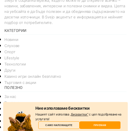
Svejo е социална мрежа, където можете да откриете всичко –
новини, забавления, интересни и полезни снимки и видеа. Целта
на уебсайта е да бъде полезен и да обединява съдържанието на
десетки източници. В Svejo акцентът е информацията и нейният
подбор от потребителите.
КАТЕГОРИИ
Новини
Слухове
Спорт
Lifestyle
Технологии
Други
Казино игри онлайн безплатно
Търговия с акции
ПОЛЕЗНО
За нас
Реклама
Ние използваме бисквитки
Общи условия
Нашият сайт използва
„бисквитки“
с цел подобряване на
Условия за споделяне
услугата!
Политика за поверителснот
САМО НАЛОЖАЩИТЕ
ПРИЕМАМ
Политика на Бисквитките