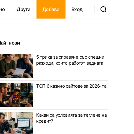
но
Други
Добави
Вход
Най-нови
5 трика за справяне със спешни
разходи, които работят веднага
ТОП 6 казино сайтове за 2026-та
Какви са условията за теглене на
кредит?