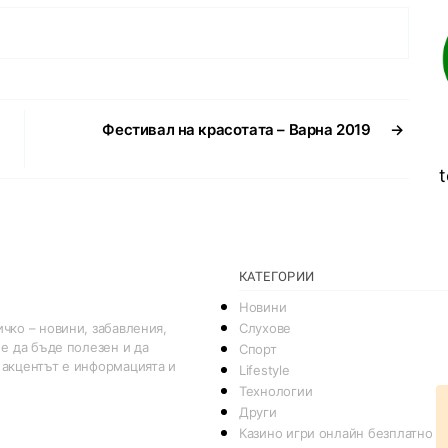
Фестивал на красотата – Варна 2019
→
t
КАТЕГОРИИ
Новини
Слухове
чко – новини, забавления,
 е да бъде полезен и да
Спорт
 акцентът е информацията и
Lifestyle
Технологии
Други
Казино игри онлайн безплатно