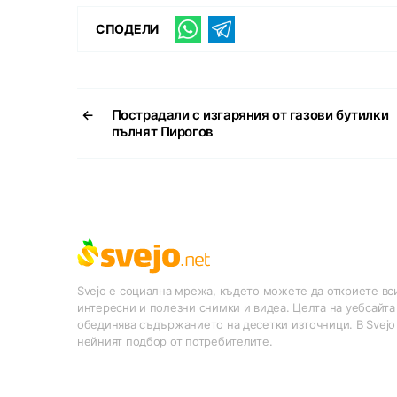
СПОДЕЛИ
←
Пострадали с изгаряния от газови бутилки
пълнят Пирогов
Svejo е социална мрежа, където можете да откриете вси
интересни и полезни снимки и видеа. Целта на уебсайта
обединява съдържанието на десетки източници. В Svejo
нейният подбор от потребителите.