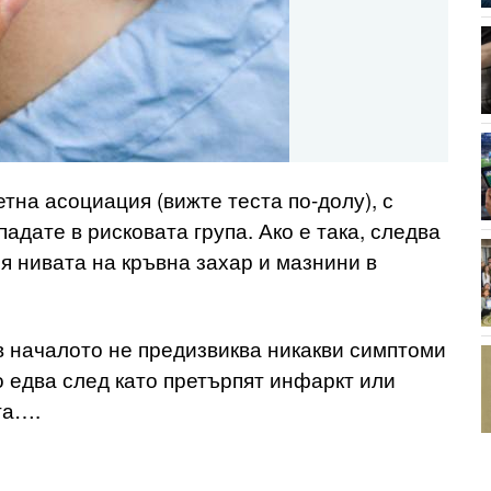
тна асоциация (вижте теста по-долу), с
адате в рисковата група. Ако е така, следва
я нивата на кръвна захар и мазнини в
в началото не предизвиква никакви симптоми
о едва след като претърпят инфаркт или
та….