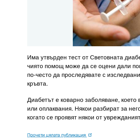
Има утвърден тест от Световната диабе
чиято помощ може да се оцени дали поп
по-често да проследявате с изследвани
кръвта.
Диабетът е коварно заболяване, което 
или оплаквания. Някои разбират за нег
когато се проявят някои от увреждания
Прочети цялата публикация