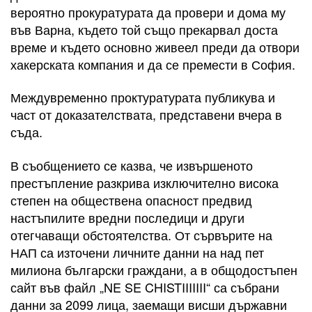
вероятно прокуратурата да провери и дома му
във Варна, където той също прекарвал доста
време и където основно живеел преди да отвори
хакерската компания и да се премести в София.
Междувременно проктуратурата публикува и
част от доказателствата, представени вчера в
съда.
В съобщението се казва, че извършеното
престъпление разкрива изключително висока
степен на обществена опасност предвид
настъпилите вредни последици и други
отегчаващи обстоятелства. От сървърите на
НАП са източени личните данни на над пет
милиона български граждани, а в общодостъпен
сайт във файл „NE SE CHISTIIIIIII“ са събрани
данни за 2099 лица, заемащи висши държавни