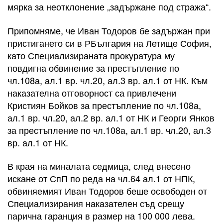
мярка за неотклонение „задържане под стража“.
Припомняме, че Иван Тодоров бе задържан при
пристигането си в РБългария на Летище София,
като Специализираната прокуратура му
повдигна обвинение за престъпление по
чл.108а, ал.1 вр. чл.20, ал.3 вр. ал.1 от НК. Към
наказателна отговорност са привлечени
Кристиян Бойков за престъпление по чл.108а,
ал.1 вр. чл.20, ал.2 вр. ал.1 от НК и Георги Янков
за престъпление по чл.108а, ал.1 вр. чл.20, ал.3
вр. ал.1 от НК.
В края на миналата седмица, след внесено
искане от СпП по реда на чл.64 ал.1 от НПК,
обвиняемият Иван Тодоров беше освободен от
Специализирания наказателен съд срещу
парична гаранция в размер на 100 000 лева.