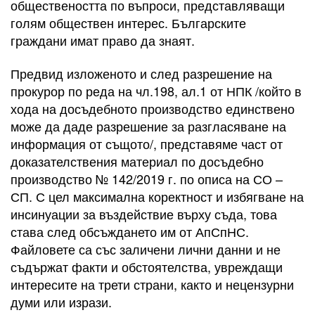
обществеността по въпроси, представляващи
голям обществен интерес. Българските
граждани имат право да знаят.
Предвид изложеното и след разрешение на
прокурор по реда на чл.198, ал.1 от НПК /който в
хода на досъдебното производство единствено
може да даде разрешение за разгласяване на
информация от същото/, представяме част от
доказателствения материал по досъдебно
производство № 142/2019 г. по описа на СО –
СП. С цел максимална коректност и избягване на
инсинуации за въздействие върху съда, това
става след обсъждането им от АпСпНС.
Файловете са със заличени лични данни и не
съдържат факти и обстоятелства, увреждащи
интересите на трети страни, както и нецензурни
думи или изрази.