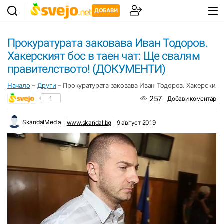
ДОБАВИ
Прокуратурата заковава Иван Тодоров.
Хакерският бос в таен чат: Ще свалям
правителството! (ДОКУМЕНТИ)
Начало
–
Други
–
Прокуратурата заковава Иван Тодоров. Хакерският
257
1
Добави коментар
SkandalMedia
www.skandal.bg
9 август 2019