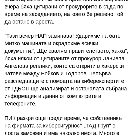
вчера бяха цитирани от прокурорите в съда по
време на заседанието, на което бе решено той
да остане в ареста.
“Тази вечер НАП заминава! Ударихме на бате
Митко машината и окрадохме всички
документи.”, „Ще свалям правителството, ха-ха“,
бяха някои от цитираните от прокурор Даниела
Ангелова реплики, които са открити в хакерски
чатове между Бойков и Тодоров. Тепърва
разследващите с помощта на киберекспертите
от ГДБОП ще анализират и останалата събрана
информация и данни от компютрите и
телефоните.
ПИК разкри още преди време, че собственикът
на фирмата за киберсигурност „ТАД Груп“ е
доста заможен и има няколко имота. Много е