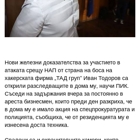
Нови железни доказателства за участието в
атаката срещу НАП от страна на боса на
хакерската фирма „ТАД груп“ Иван Тодоров са
открили разследващите в дома му, научи ПИК.
Съседи на задържания вчера за постоянно в
ареста бизнесмен, които преди ден разкриха, че
в дома му е имало акция на спецпрокуратурата и
полицията, съобщиха, че от резиденцията му е
изнесена доста техника.
Свалени са и охранителните камери, които