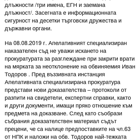
длъжности /три имена, ЕГН и заемана
длъжност/. Засегната е информационната
сигурност на десетки търговски дружества и
държавни органи.
На 08.08.2019 г. Апелативният специализиран
наказателен съд не уважи искането на
прокуратурата за разглеждане при закрити врати
на мярката за неотклонение на обвиняемия Иван
Тодоров . Пред въззивната инстанция
Апелативната специализирана прокуратура
представи нови доказателства – протоколи от
разпити на свидетели, експертни справки, както
и други документи, имащи пряко отношение към
предмета на доказване. След като съобрази
събрания доказателствен материал съдът
прецени, че са налице предпоставките на чл.63
от НПК и наложи на обв. Тодоров най-тежката