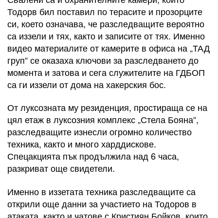
Тодорв бил поставил по терасите и прозорците
си, което означава, че разследващите вероятно
са иззели и тях, както и записите от тях. Именно
видео материалите от камерите в офиса на „ТАД
груп“ се оказаха ключови за разследването до
момента и затова и сега служителите на ГДБОП
са ги иззели от дома на хакерския бос.
От луксозната му резиденция, простираща се на
цял етаж в луксозния комплекс „Стела Бояна“,
разследващите изнесли огромно количество
техника, както и много харддискове.
Спецакцията пък продължила над 6 часа,
разкриват още свидетели.
Именно в иззетата техника разследващите са
открили още данни за участието на Тодоров в
атаката, както и чатове с Кристиян Бойков, които