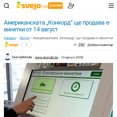
ДОБАВИ
Американската „Конкорд“ ще продава е-
винетки от 14 август
Начало
–
Други
–
Американската „Конкорд“ ще продава е-винетки от
262
1
Добави коментар
SkandalMedia
www.skandal.bg
13 август 2019