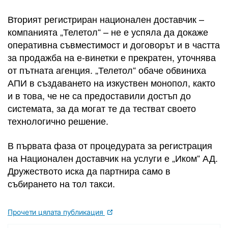
Вторият регистриран национален доставчик –
компанията „Телетол“ – не е успяла да докаже
оперативна съвместимост и договорът и в частта
за продажба на е-винетки е прекратен, уточнява
от пътната агенция. „Телетол“ обаче обвиниха
АПИ в създаването на изкуствен монопол, както
и в това, че не са предоставили достъп до
системата, за да могат те да тестват своето
технологично решение.
В първата фаза от процедурата за регистрация
на Национален доставчик на услуги е „Иком“ АД.
Дружеството иска да партнира само в
събирането на тол такси.
Прочети цялата публикация