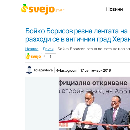
Новини
Бойко Борисов резна лентата на 
разходи се в античния град Хера
Начало
–
Други
–
Бойко Борисов резна лентата на нов за
1
lidiapavlova
4vlastbg.com
17 септември 2019