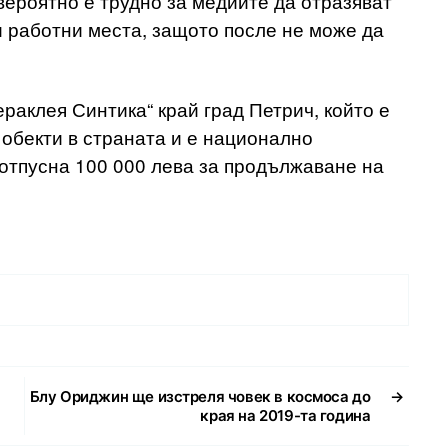
 вероятно е трудно за медиите да отразяват
и работни места, защото после не може да
ераклея Синтика“ край град Петрич, който е
 обекти в страната и е национално
 отпусна 100 000 лева за продължаване на
Блу Ориджин ще изстреля човек в космоса до
→
края на 2019-та година