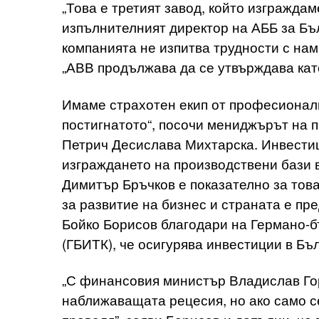
„Това е третият завод, който изгражда
изпълнителният директор на АББ за Бъ
компанията не изпитва трудности с нам
„АВВ продължава да се утвърждава кат
Имаме страхотен екип от професионал
постигнатото“, посочи мениджърът на п
Петрич Десислава Михтарска. Инвестиц
изграждането на производствени бази в
Димитър Бръчков е показателно за това
за развитие на бизнес и страната е п
Бойко Борисов благодари на Германо-б
(ГБИТК), че осигурява инвестиции в Бъ
„С финансовия министър Владислав Гор
наближаващата рецесия, но ако само с