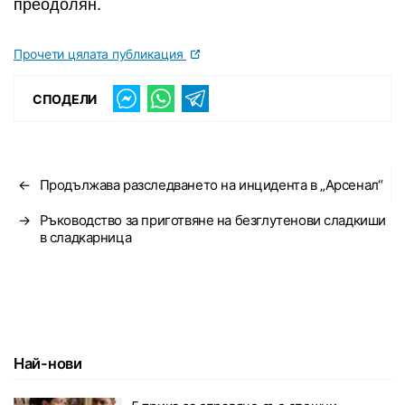
преодолян.
Прочети цялата публикация
СПОДЕЛИ
←
Продължава разследването на инцидента в „Арсенал“
→
Ръководство за приготвяне на безглутенови сладкиши
в сладкарница
Най-нови