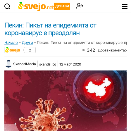
ДОБАВИ
Пекин: Пикът на епидемията от
коронавирус е преодолян
Начало
–
Други
–
Пекин: Пикът на епидемията от коронавирус е пр
342
2
Добави коментар
SkandalMedia
skandal.bg
12 март 2020