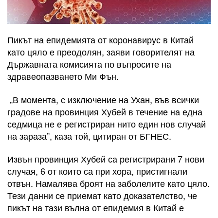
Пикът на епидемията от коронавирус в Китай
като цяло е преодолян, заяви говорителят на
Държавната комисията по въпросите на
здравеопазването Ми Фън.
„В момента, с изключение на Ухан, във всички
градове на провинция Хубей в течение на една
седмица не е регистриран нито един нов случай
на зараза”, каза той, цитиран от БГНЕС.
Извън провинция Хубей са регистрирани 7 нови
случая, 6 от които са при хора, пристигнали
отвън. Намалява броят на заболелите като цяло.
Тези данни се приемат като доказателство, че
пикът на тази вълна от епидемия в Китай е