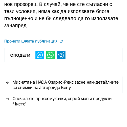
нов прозорец. В случай, че не сте съгласни с
тези условия, няма как да използвате блога
пълноценно и не би следвало да го използвате
занапред.
Прочети цялата публикация
СПОДЕЛИ
←
Мисията на НАСА Озирис-Рекс засне най-детайлните
си снимки на астероида Бену
→
Спечелете прахосмукачки, спрей моп и продукти
‘Чисто’