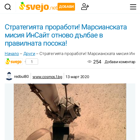
ДОБАВИ
Стратегията проработи! Марсианската
мисия ИнСайт отново дълбае в
правилната посока!
Начало
–
Други
–
Стратегията проработи! Марсианската мисия ИнСай
254
1
Добави коментар
redbul80
www.cosmos.1.bg
13 март 2020