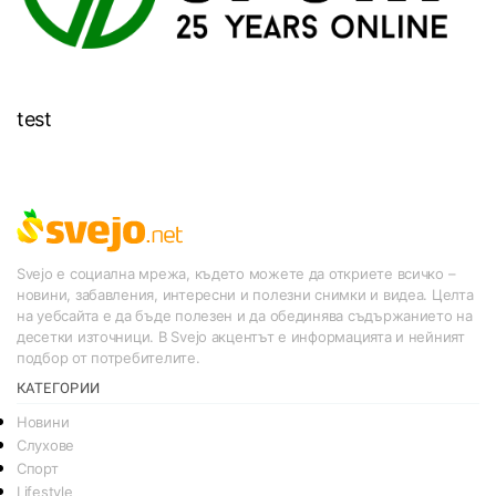
test
Svejo е социална мрежа, където можете да откриете всичко –
новини, забавления, интересни и полезни снимки и видеа. Целта
на уебсайта е да бъде полезен и да обединява съдържанието на
десетки източници. В Svejo акцентът е информацията и нейният
подбор от потребителите.
КАТЕГОРИИ
Новини
Слухове
Спорт
Lifestyle