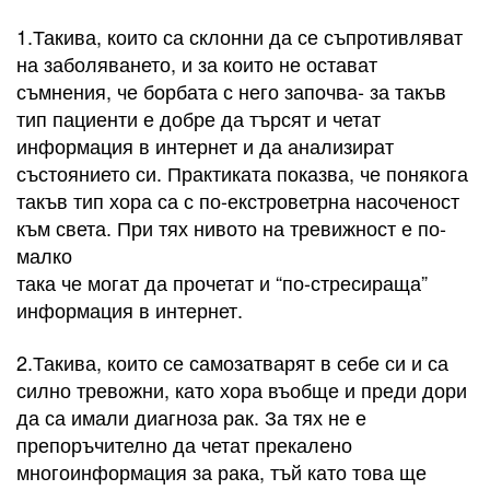
1.Такива, които са склонни да се съпротивляват
на заболяването, и за които не остават
съмнения, че борбата с него започва- за такъв
тип пациенти е добре да търсят и четат
информация в интернет и да анализират
състоянието си. Практиката показва, че понякога
такъв тип хора са с по-екстроветрна насоченост
към света. При тях нивото на тревижност е по-
малко
така че могат да прочетат и “по-стресираща”
информация в интернет.
2.Такива, които се самозатварят в себе си и са
силно тревожни, като хора въобще и преди дори
да са имали диагноза рак. За тях не е
препоръчително да четат прекалено
многоинформация за рака, тъй като това ще