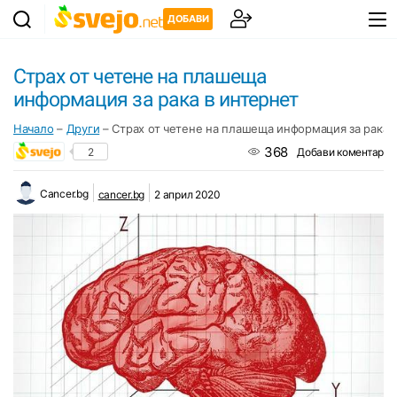
ДОБАВИ
Страх от четене на плашеща
информация за рака в интернет
Начало
–
Други
–
Страх от четене на плашеща информация за рака 
368
2
Добави коментар
Cancer.bg
cancer.bg
2 април 2020