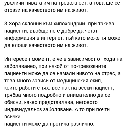
увеличи нивата им на тревожност, а това ще се
отрази на качеството им на живот.
3.Хора склонни към хипохондрии- при такива
пациенти, въобще не е добре да четат
информация в интернет, тъй като може тя може
да влоши качеството им на живот.
Интересен момент, е че в зависимост от хода на
заболяванео, при някой от по-тревожните
пациенти може да се намали нивото на стрес, а
това много зависи от медицинския екип,
които работи с тях. все пак на всеки пациент,
трябва много подробно и внимателно да се
обясни, какво представлява, неговото
индивидуалноз заболяване. А то при почти
всички
пациенти може да протича различно.