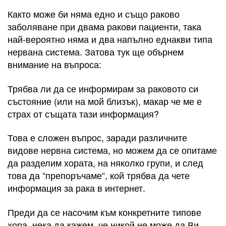
Както може би няма едно и също раково
заболяване при двама ракови пациенти, така
най-вероятно няма и два напълно еднакви типа
нервана система. Затова тук ще обърнем
внимание на въпроса:
Трябва ли да се информирам за раковото си
състояние (или на мой близък), макар че ме е
страх от същата тази информация?
Това е сложен въпрос, заради различните
видове нервна система, но можем да се опитаме
да разделим хората, на няколко групи, и след
това да “препоръчаме“, кой трябва да чете
информация за рака в интернет.
Преди да се насочим към конкретните типове
хора, нека да кажем, че никой не може да Ви