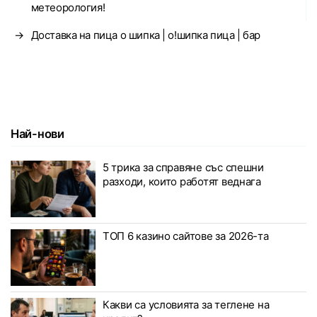
метеорология!
→
Доставка на пица о шипка | о!шипка пица | бар
Най-нови
5 трика за справяне със спешни
разходи, които работят веднага
ТОП 6 казино сайтове за 2026-та
Какви са условията за теглене на