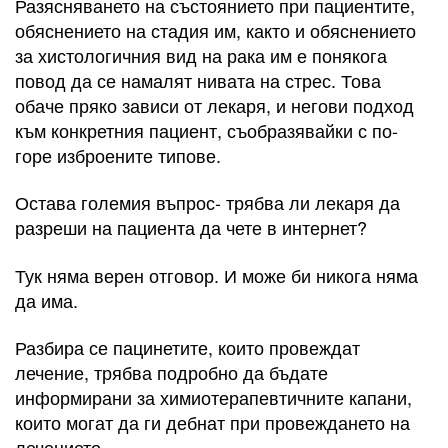
Разясняването на състоянието при пациентите,
обяснението на стадия им, както и обяснението
за хистологичния вид на рака им е понякога
повод да се намалят нивата на стрес. Това
обаче пряко зависи от лекаря, и негови подход
към конкретния пациент, съобразявайки с по-
горе изброените типове.
Остава големия въпрос- трябва ли лекаря да
разреши на пациента да чете в интернет?
Тук няма верен отговор. И може би никога няма
да има.
Разбира се пацинетите, които провеждат
лечение, трябва подробно да бъдате
информирани за химиотерапевтичните капани,
които могат да ги дебнат при провеждането на
лечението.