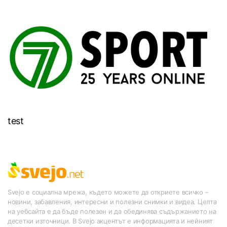
test
Svejo е социална мрежа, където можете да откриете всичко –
новини, забавления, интересни и полезни снимки и видеа. Целта
на уебсайта е да бъде полезен и да обединява съдържанието на
десетки източници. В Svejo акцентът е информацията и нейният