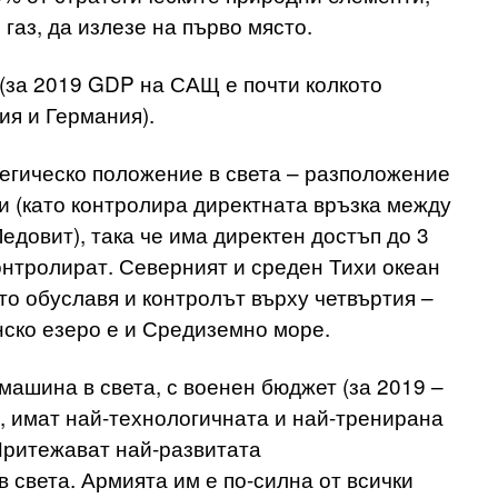
 газ, да излезе на първо място.
 (за 2019 GDP на САЩ е почти колкото
ия и Германия).
егическо положение в света – разположение
и (като контролира директната връзка между
Ледовит), така че има директен достъп до 3
контролират. Северният и среден Тихи океан
то обуславя и контролът върху четвъртия –
ско езеро е и Средиземно море.
ашина в света, с военен бюджет (за 2019 –
я, имат най-технологичната и най-тренирана
Притежават най-развитата
 света. Армията им е по-силна от всички