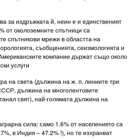
а за издръжката й, неин е и единственият
0% от околоземните спътници са
те спътникови мрежи в областта на
еорологията, съобщенията, сеизмологията и
 Американските компании държат също около
ски услуги
а на света (дължина на ж. п. линиите три
 СССР, дължина на многолентовите
станал свят), най-голямата дължина на
аграрна сила: само 1.6% от населението са
7%, в Индия – 47.2% !), но те изхранват