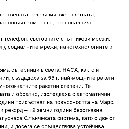
ствената телевизия, вкл. цветната,
ектронният компютър, персоналният
т телефон, световните спътникови мрежи,
т), социалните мрежи, нанотехнологиите и
яма съперници в света. НАСА, както и
ии, създадоха за 55 г. най-мощните ракети
многокнатните ракетни степени. Те
ната и обратно, изследваха с автоматични
години присъстват на повърхността на Марс,
и рекорд – 12 земни години безотказна
пуснаха Слънчевата система, като с две от
дини, и досега се осъществява устойчива