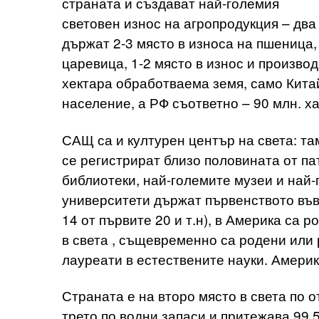
страната и създават най-големия
световен износ на агропродукция – два
държат 2-3 място в износа на пшеница,
царевица, 1-2 място в износ и производс
хектара обработваема земя, само Китай
население, а РФ съответно – 90 млн. ха
САЩ са и културен център на света: там
се регистрират близо половината от па
библиотеки, най-големите музеи и най-
университети държат първенството във 
14 от първите 20 и т.н), в Америка са р
в света , същевременно са родени или
лауреати в естествените науки. Амери
Страната е на второ място в света по 
трето по водни запаси и притежава 99.