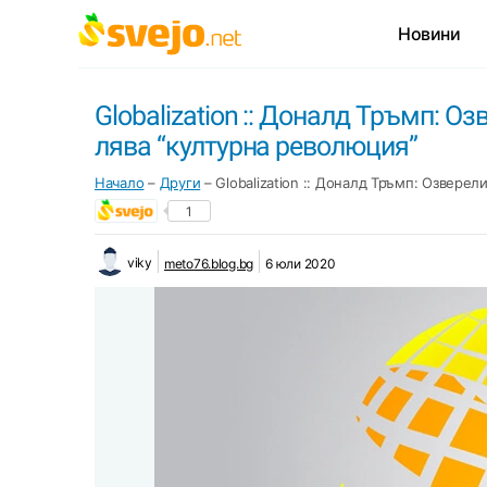
Новини
Globalization :: Доналд Тръмп: О
лява “културна революция”
Начало
–
Други
–
Globalization :: Доналд Тръмп: Озвере
1
viky
meto76.blog.bg
6 юли 2020