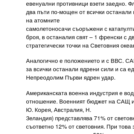
евенуални противници взети заедно. Ф
два пъти по-мощен от всички останали 
на атомните
самолетоносачи съоръжени с катапулти
броя, в останалия свят – 1 френски с д
стратегически точки на Световния океа
Аналогично е положението и с ВВС. С
за всички останали ядрени сили и са е
Непреодолим Първи ядрен удар.
Американската военна индустрия е вод
отношение. Военният бюджет на САЩ и
Ю. Корея, Австралия, Н.
Зеландия) представлява 71% от световн
съответно 12% от световния. При това 