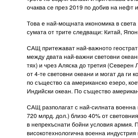
очаква се през 2019 по добив на нефт и
Това е най-мощната икономика в света
сумата от трите следващи: Китай, Япон
САЩ притежават най-важното геострат
между двата най-важни световни океан
тях) и чрез Аляска до третия (Северен 
от 4-те световни океани и могат да ги 
по същество са американско езеро, кое
Индийски океан. По същество американ
САЩ разполагат с най-силната военна м
720 млрд. дол.) близо 40% от световни
в непрекъснати бойни условия армия. 
високотехнологична военна индустрия в