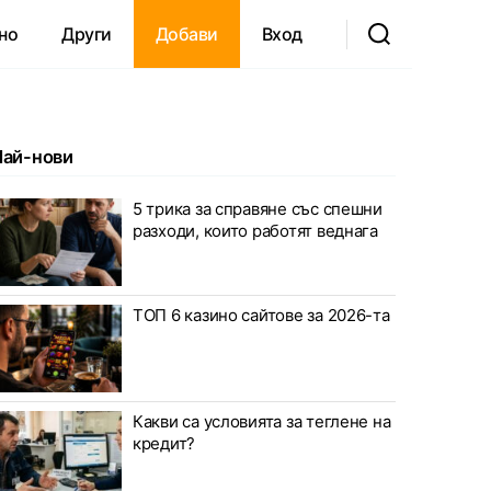
но
Други
Добави
Вход
Най-нови
5 трика за справяне със спешни
разходи, които работят веднага
ТОП 6 казино сайтове за 2026-та
Какви са условията за теглене на
кредит?