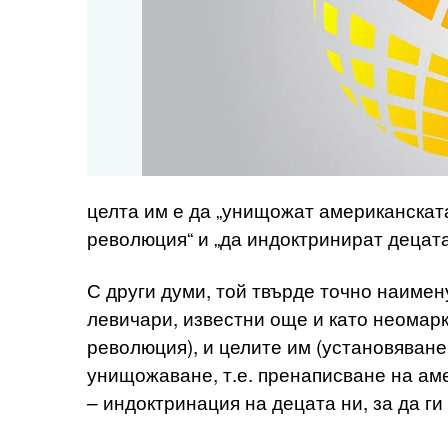
целта им е да „унищожат американската
революция“ и „да индоктринират децата
С други думи, той твърде точно наимен
левичари, известни още и като неомарк
революция), и целите им (установяване
унищожаване, т.е. пренаписване на аме
– индоктринация на децата ни, за да ги