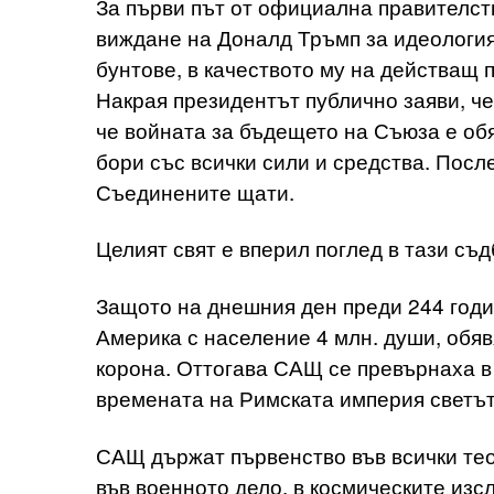
За първи път от официална правителс
виждане на Доналд Тръмп за идеология
бунтове, в качеството му на действащ 
Накрая президентът публично заяви, че
че войната за бъдещето на Съюза е обя
бори със всички сили и средства. Пос
Съединените щати.
Целият свят е вперил поглед в тази съ
Защото на днешния ден преди 244 год
Америка с население 4 млн. души, обяв
корона. Оттогава САЩ се превърнаха в
времената на Римската империя светът
САЩ държат първенство във всички тео
във военното дело, в космическите изс