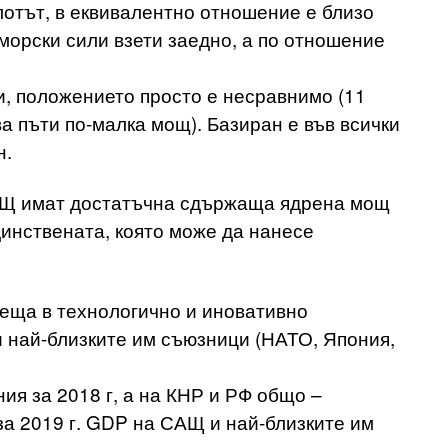
лотът, в еквивалентно отношение е близо
морски сили взети заедно, а по отношение
, положението просто е несравнимо (11
ва пъти по-малка мощ). Базиран е във всички
н.
АЩ имат достатъчна сдържаща ядрена мощ
динствената, която може да нанесе
еща в технологично и иновативно
 най-близките им съюзници (НАТО, Япония,
ия за 2018 г, а на КНР и РФ общо –
за 2019 г. GDP на САЩ и най-близките им