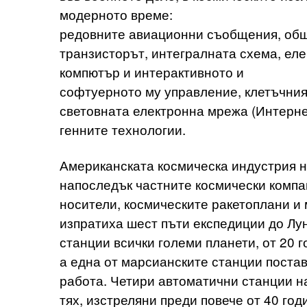
модерното време:
редовните авиационни съобщения, обще
транзисторът, интегралната схема, ел
компютър и интерактивното и
софтуерното му управление, клетъчния
световната електронна мрежа (Интерне
генните технологии.
Американската космическа индустрия н
напоследък частните космически компан
носители, космическите ракетоплани и 
изпратиха шест пъти експедиции до Лу
станции всички големи планети, от 20 
а една от марсианските станции постав
работа. Четири автоматични станции на
тях, изстреляни преди повече от 40 го