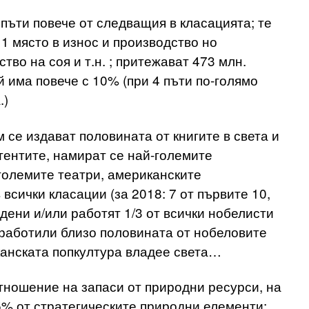
 пъти повече от следващия в класацията; те
 1 място в износ и производство но
тво на соя и т.н. ; притежават 473 млн.
 има повече с 10% (при 4 пъти по-голямо
.)
 се издават половината от книгите в света и
тентите, намират се най-големите
големите театри, американските
всички класации (за 2018: 7 от първите 10,
одени и/или работят 1/3 от всички нобелисти
 работили близо половината от нобеловите
канската попкултура владее света…
отношение на запаси от природни ресурси, на
5% от стратегическите природни елементи;