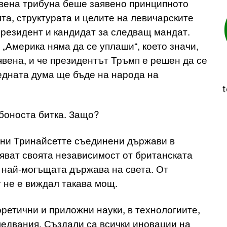
твена трибуна беше заявено принципното
та, структурата и целите на левичарските
президент и кандидат за следващ мандат.
 „Америка няма да се уплаши“, което значи,
вена, и че президентът Тръмп е решен да се
ледната дума ще бъде на народа на
t
дбоноста битка. Защо?
ини Тринайсетте съединени държави в
яват своята независимост от британската
 най-могъщата държава на света. От
 не е виждал такава мощ.
ретични и приложни науки, в технологиите,
ледвания. Създали са всички иновации на