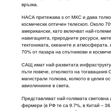
връзка.
НАСА притежава ѕ от МКС и дава толков
космически оптичен телескоп. Около 7
американски, като включват най-големи
навигацията, природните ресурси, мет
тектониката, океаните и атмосферата.
70% от пазара на спътникови и космиче
САЩ имат най-развитата инфраструктур
пъти повече, отколкото на тогавашния
магистрали толкова, колкото в целия о
авиолиниине в света.
Представляват най-голямата световна 
фермери (в РФ те са 9.7%, в Китай – 36.