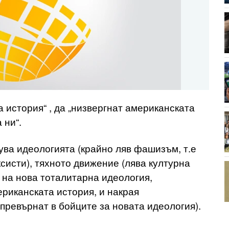
 история“ , да „низвергнат американската
 ни“.
ува идеологията (крайно ляв фашизъм, т.е
систи), тяхното движение (лява културна
 на нова тоталитарна идеология,
риканската история, и накрая
 превърнат в бойците за новата идеология).