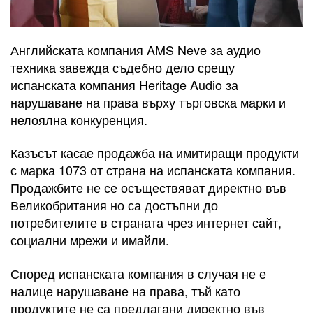
Английската компания AMS Neve за аудио
техника завежда съдебно дело срещу
испанската компания Heritage Audio за
нарушаване на права върху търговска марки и
нелоялна конкуренция.
Казъсът касае продажба на имитиращи продукти
с марка 1073 от страна на испанската компания.
Продажбите не се осъществяват директно във
Великобритания но са достъпни до
потребителите в страната чрез интернет сайт,
социални мрежи и имайли.
Според испанската компания в случая не е
налице нарушаване на права, тъй като
продуктите не са предлагани директно във