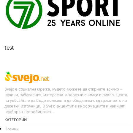
test
Svejo е социална мрежа, където можете да откриете всичко –
новини, забавления, интересни и полезни снимки и видеа. Целта
на уебсайта е да бъде полезен и да обединява съдържанието на
десетки източници. В Svejo акцентът е информацията и нейният
подбор от потребителите.
КАТЕГОРИИ
Новини