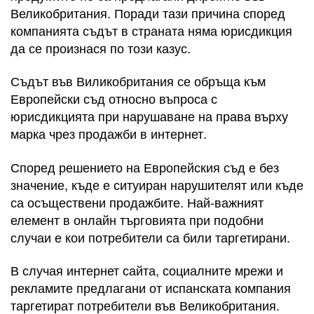
Великобритания. Поради тази причина според
компанията съдът в страната няма юрисдикция
да се произнася по този казус.
Съдът във Виликобритания се обръща към
Европейски съд относно въпроса с
юрисдикцията при нарушаване на права върху
марка чрез продажби в интернет.
Според решението на Европейския съд е без
значение, къде е ситуиран нарушителят или къде
са осъществени продажбите. Най-важният
елемент в онлайн търговията при подобни
случаи е кои потребители са били таргетирани.
В случая интернет сайта, социалните мрежи и
рекламите предлагани от испанската компания
таргетират потребители във Великобритания.