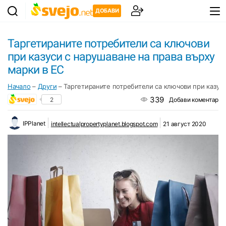
ДОБАВИ
Таргетираните потребители са ключови
при казуси с нарушаване на права върху
марки в ЕС
Начало
–
Други
–
Таргетираните потребители са ключови при казуси
339
2
Добави коментар
IPPlanet
intellectualpropertyplanet.blogspot.com
21 август 2020