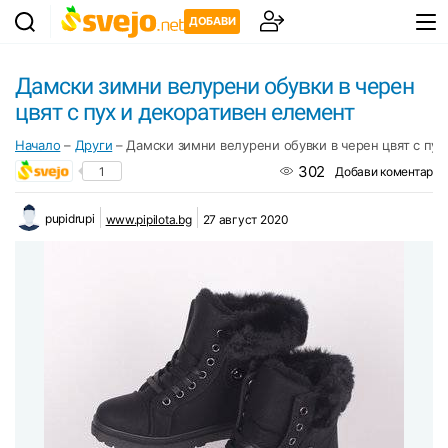
ДОБАВИ
Дамски зимни велурени обувки в черен
цвят с пух и декоративен елемент
Начало
–
Други
–
Дамски зимни велурени обувки в черен цвят с пух
302
1
Добави коментар
pupidrupi
www.pipilota.bg
27 август 2020