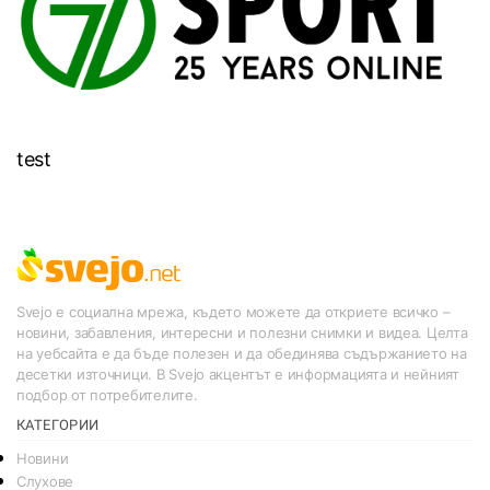
test
Svejo е социална мрежа, където можете да откриете всичко –
новини, забавления, интересни и полезни снимки и видеа. Целта
на уебсайта е да бъде полезен и да обединява съдържанието на
десетки източници. В Svejo акцентът е информацията и нейният
подбор от потребителите.
КАТЕГОРИИ
Новини
Слухове