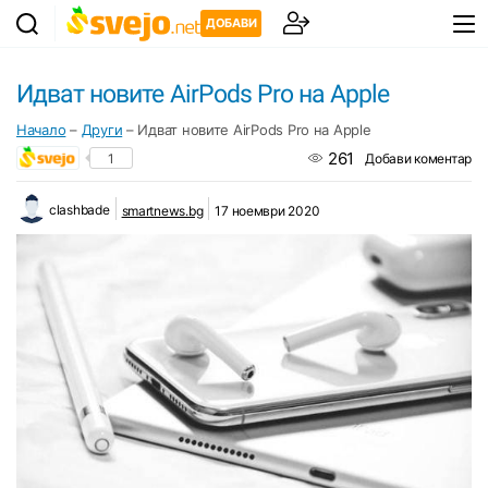
ДОБАВИ
Идват новите AirPods Pro на Apple
Начало
–
Други
–
Идват новите AirPods Pro на Apple
261
1
Добави коментар
clashbade
smartnews.bg
17 ноември 2020