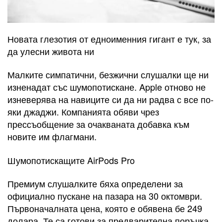
Новата глезотия от едноименния гигант е тук, за
да улесни живота ни
Малките симпатични, безжични слушалки ще ни
изненадат със шумопотискане. Apple отново не
изневерява на навиците си да ни радва с все по-
яки джаджи. Компанията обяви чрез
прессъобщение за очакваната добавка към
новите им флагмани.
Шумопотискащите AirPods Pro
Премиум слушалките бяха определени за
официално пускане на пазара на 30 октомври.
Първоначалната цена, която е обявена бе 249
долара. Те са готови за предварителна поръчка