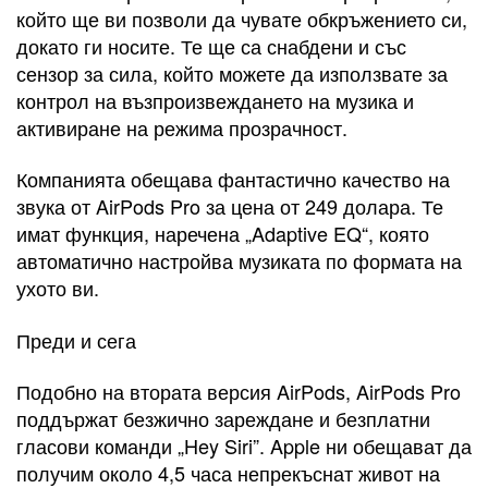
който ще ви позволи да чувате обкръжението си,
докато ги носите. Те ще са снабдени и със
сензор за сила, който можете да използвате за
контрол на възпроизвеждането на музика и
активиране на режима прозрачност.
Компанията обещава фантастично качество на
звука от AirPods Pro за цена от 249 долара. Те
имат функция, наречена „Adaptive EQ“, която
автоматично настройва музиката по формата на
ухото ви.
Преди и сега
Подобно на втората версия AirPods, AirPods Pro
поддържат безжично зареждане и безплатни
гласови команди „Hey Siri”. Apple ни обещават да
получим около 4,5 часа непрекъснат живот на