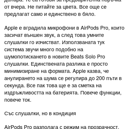
от вчера. Не питайте за цвета. Все още се
предлагат само и единствено в бяло.
Apple е вградила микрофони в AirPods Pro, които
засичат външен звук, а след това умните
слушалки го изчистват. Използваната тук
система звучи много подобно на
шумопотискането в новите Beats Solo Pro
слушалки. Единствената разлика е просто
минимизиране на формата. Apple казва, че
анулирането на шума се регулира до 200 пъти в
секунда. Все пак това ще е за сметка на
издръжливостта на батерията. Повече функции,
повече ток.
Със слушалки, но в кондиция
AirPods Pro разполага с режим на прозрачност,