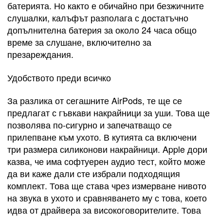
батерията. Но както е обичайно при безжичните
слушалки, калъфът разполага с достатъчно
допълнителна батерия за около 24 часа общо
време за слушане, включително за
презареждания.
Удобството преди всичко
За разлика от сегашните AirPods, те ще се
предлагат с гъвкави накрайници за уши. Това ще
позволява по-сигурно и запечатващо се
прилепване към ухото. В кутията са включени
три размера силиконови накрайници. Apple дори
казва, че има софтуерен аудио тест, който може
да ви каже дали сте избрали подходящия
комплект. Това ще става чрез измерване нивото
на звука в ухото и сравняването му с това, което
идва от драйвера за високоговорителите. Това