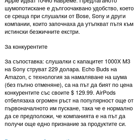
Apple идват точно навреме. Предлаганото
шумопотискане е дългоочаквано удобство, което
се среща при слушалки от Bose, Sony и други
компании, които започнаха да утъпкват пътя към
истински безжичните екстри.
За конкурентите
За съпоставка: слушалки с капацитет 1000X M3
на Sony струват 229 долара. Echo Buds на
Amazon, с технология за намаляване на шума
(без пълно отменяне), са на път да бият по цена
конкурентите със своите $ 129.99. AirPods
отбелязаха огромен ръст на популярност още от
първоначалното им пускане, така че е нормално
да се предположи, че компанията е на път да
получи още едно признание за продуктите си.