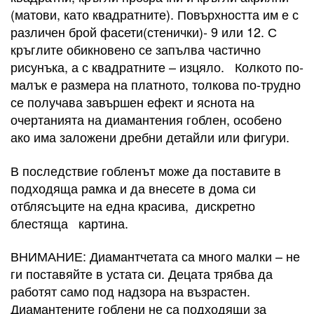
(матови, като квадратните). Повърхността им е с
различен брой фасети(стенички)- 9 или 12. С
кръглите обикновено се запълва частично
рисунъка, а с квадратните – изцяло. Колкото по-
малък е размера на платното, толкова по-трудно
се получава завършен ефект и яснота на
очертанията на диамантения гоблен, особено
ако има заложени дребни детайли или фигури.
В последствие гобленът може да поставите в
подходяща рамка и да внесете в дома си
отблясъците на една красива, дискретно
блестяща картина.
ВНИМАНИЕ: Диамантчетата са много малки – не
ги поставяйте в устата си. Децата трябва да
работят само под надзора на възрастен.
Диамантените гоблени не са подходящи за