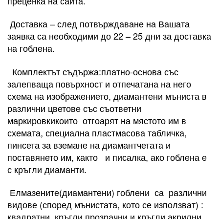
преценка на сайта.
Доставка – след потвърждаване на Вашата
заявка са необходими до 22 – 25 дни за доставка
на гоблена.
Комплектът съдържа:платно-основа със
залепваща повърхност и отпечатана на него
схема на изображението, диамантени мъниста в
различни цветове със съответни
маркировкикоито отгоарят на мястото им в
схемата, специална пластмасова табличка,
пинсета за вземане на диамантчетата и
поставянето им, както и писалка, ако гоблена е
с кръгли диаманти.
Елмазените(диамантени) гоблени са различни
видове (според мънистата, кото се използват) :
квадратни, кръгли прозрачни и кръгли акрилни