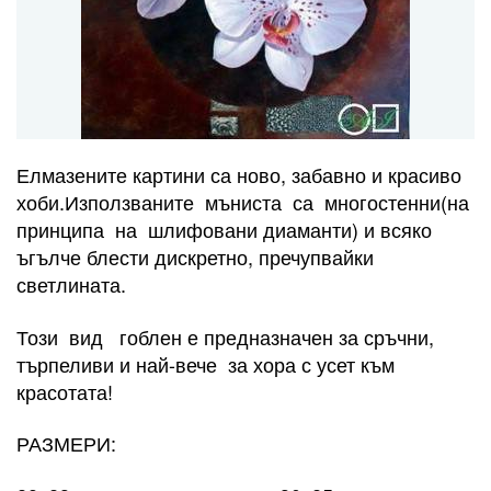
Елмазените картини са ново, забавно и красиво
хоби.Използваните мъниста са многостенни(на
принципа на шлифовани диаманти) и всяко
ъгълче блести дискретно, пречупвайки
светлината.
Този вид гоблен е предназначен за сръчни,
търпеливи и най-вече за хора с усет към
красотата!
РАЗМЕРИ: