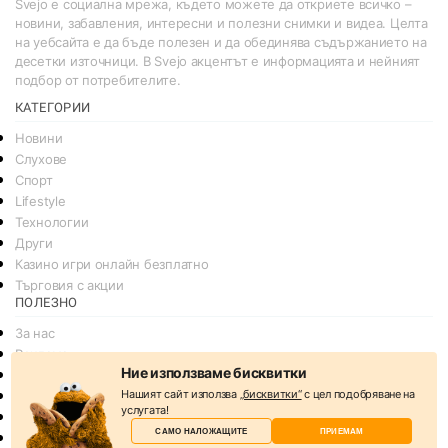
Svejo е социална мрежа, където можете да откриете всичко –
новини, забавления, интересни и полезни снимки и видеа. Целта
на уебсайта е да бъде полезен и да обединява съдържанието на
десетки източници. В Svejo акцентът е информацията и нейният
подбор от потребителите.
КАТЕГОРИИ
Новини
Слухове
Спорт
Lifestyle
Технологии
Други
Казино игри онлайн безплатно
Търговия с акции
ПОЛЕЗНО
За нас
Реклама
Ние използваме бисквитки
Общи условия
Нашият сайт използва
„бисквитки“
с цел подобряване на
Условия за споделяне
услугата!
Политика за поверителснот
САМО НАЛОЖАЩИТЕ
ПРИЕМАМ
Политика на Бисквитките