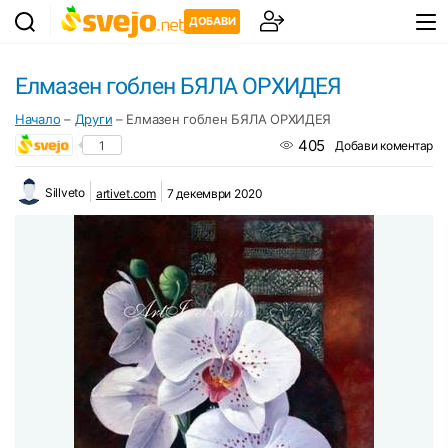
ДОБАВИ
Елмазен гоблен БЯЛА ОРХИДЕЯ
Начало
–
Други
–
Елмазен гоблен БЯЛА ОРХИДЕЯ
405
1
Добави коментар
Sillveto
artivet.com
7 декември 2020