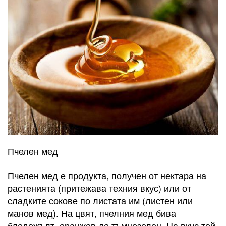
Пчелен мед
Пчелен мед е продукта, получен от нектара на
растенията (притежава техния вкус) или от
сладките сокове по листата им (листен или
манов мед). На цвят, пчелния мед бива
бледожълт, оранжев до тъмнозелен. На вкус той