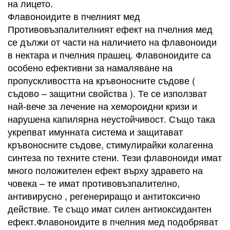
на лицето.
Флавоноидите в пчелният мед
Противовъзпалителният ефект на пчелния мед
се дължи от части на наличието на флавоноиди
в нектара и пчелния прашец. Флавоноидите са
особено ефективни за намаляване на
пропускливостта на кръвоносните съдове (
съдово – защитни свойства ). Те се използват
най-вече за лечение на хемороидни кризи и
нарушена капилярна неустойчивост. Също така
укрепват имунната система и защитават
кръвоносните съдове, стимулирайки колагенна
синтеза по техните стени. Тези флавоноиди имат
много положителен ефект върху здравето на
човека – те имат противовъзпалително,
антивирусно , регенериращо и антитоксично
действие. Те също имат силен антиоксидантен
ефект.Флавоноидите в пчелния мед подобряват