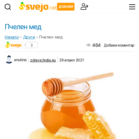
ДОБАВИ
Пчелен мед
Начало
–
Други
–
Пчелен мед
464
3
Добави коментар
anubiss
zdrave.fedia.eu
29 април 2021