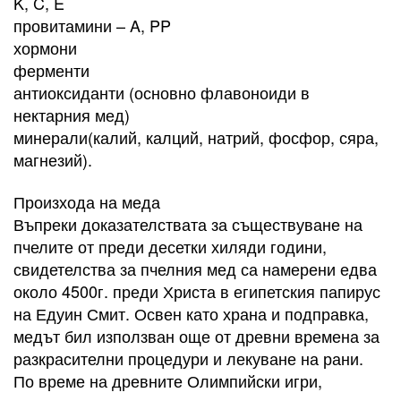
K, C, E
провитамини – A, PP
хормони
ферменти
антиоксиданти (основно флавоноиди в
нектарния мед)
минерали(калий, калций, натрий, фосфор, сяра,
магнезий).
Произхода на меда
Въпреки доказателствата за съществуване на
пчелите от преди десетки хиляди години,
свидетелства за пчелния мед са намерени едва
около 4500г. преди Христа в египетския папирус
на Едуин Смит. Освен като храна и подправка,
медът бил използван още от древни времена за
разкрасителни процедури и лекуване на рани.
По време на древните Олимпийски игри,