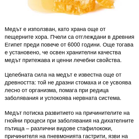
Медът е използван, като храна още от
пещерните хора. Пчели са отглеждани в древния
Египет преди повече от 6000 години. Още тогава
е установено, че освен хранителни качества
медът притежава и ценни лечебни свойства.
Целебната сила на медът е известна още от
древността: той не дразни стомаха и се усвоява
лесно от организма, помага при редица
заболявания и успокоява нервната система.
Медът потиска развитието на причинителите на
гнойни процеси при заболявания на дихателните
пътища – различни видове стафилококи,
причинителя на пневмонията гастрити, язви на