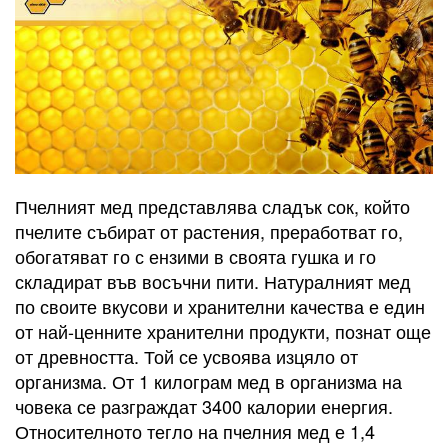
Пчелният мед представлява сладък сок, който
пчелите събират от растения, преработват го,
обогатяват го с ензими в своята гушка и го
складират във восъчни пити. Натуралният мед
по своите вкусови и хранителни качества е един
от най-ценните хранителни продукти, познат още
от древността. Той се усвоява изцяло от
организма. От 1 килограм мед в организма на
човека се разграждат 3400 калории енергия.
Относителното тегло на пчелния мед е 1,4