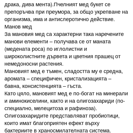
драка, дива мента).Пчелният мед букет се
препоръчва при преумора, за общо укрепване на
организма, има и антислеротично действие.
Манов мед
За мановия мед са характерни така наречените
манови елементи – получава се от маната
(медената роса) по иглолистни и
широколистните дървета и цветния прашец от
немедоносни растения.
Мановият мед е тъмен, сладостта му е средна,
аромата – специфичен, кристализацията –
бавна, консистенцията – гъста.
Като цяло, мановият мед е по-богат на минерали
и аминокиселини, както и на олигозахариди (по-
специално, мелецитоза и рафиноза).
Олигозахаридите представляват пробиотици,
които имат благоприятен ефект върху
бактериите в храносмилателната система.