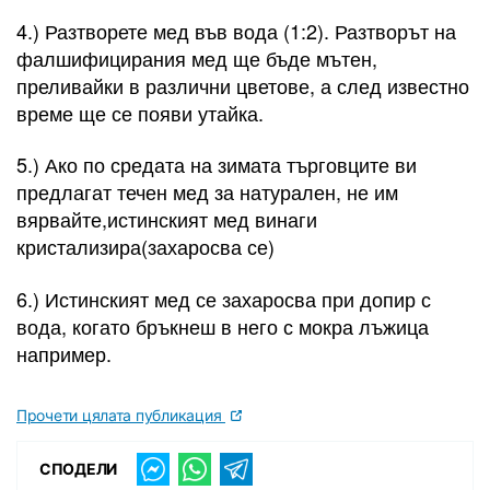
4.) Разтворете мед във вода (1:2). Разтворът на
фалшифицирания мед ще бъде мътен,
преливайки в различни цветове, а след известно
време ще се появи утайка.
5.) Ако по средата на зимата търговците ви
предлагат течен мед за натурален, не им
вярвайте,истинският мед винаги
кристализира(захаросва се)
6.) Истинският мед се захаросва при допир с
вода, когато бръкнеш в него с мокра лъжица
например.
Прочети цялата публикация
СПОДЕЛИ