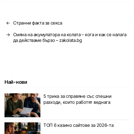
←
Странни факта за секса
→
Смяна на акумулатора на колата – кога и как се налага
да действаме бързо – zakolata.bg
Най-нови
5 трика за справяне със спешни
разходи, които работят веднага
ТОП 6 казино сайтове за 2026-та