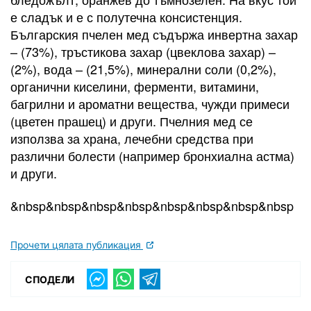
е сладък и е с полутечна консистенция.
Българския пчелен мед съдържа инвертна захар
– (73%), тръстикова захар (цвеклова захар) –
(2%), вода – (21,5%), минерални соли (0,2%),
органични киселини, ферменти, витамини,
багрилни и ароматни вещества, чужди примеси
(цветен прашец) и други. Пчелния мед се
използва за храна, лечебни средства при
различни болести (например бронхиална астма)
и други.
&nbsp&nbsp&nbsp&nbsp&nbsp&nbsp&nbsp&nbsp
Прочети цялата публикация
СПОДЕЛИ