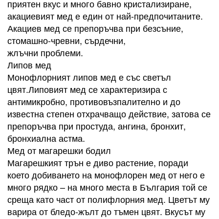
приятен вкус и много бавно кристализиране,
акациевият мед е един от най-предпочитаните.
Акациев мед се препоръчва при безсъние,
стомашно-чревни, сърдечни,
жлъчни проблеми.
Липов мед
Монофлорният липов мед е със светъл
цвят.Липовият мед се характеризира с
антимикробно, противовъзпалително и до
известна степен отхрачващо действие, затова се
препоръчва при простуда, ангина, бронхит,
бронхиална астма.
Мед от магарешки бодил
Магарешкият трън е диво растение, поради
което добиването на монофлорен мед от него е
много рядко – на много места в България той се
среща като част от полифлорния мед. Цветът му
варира от бледо-жълт до тъмен цвят. Вкусът му