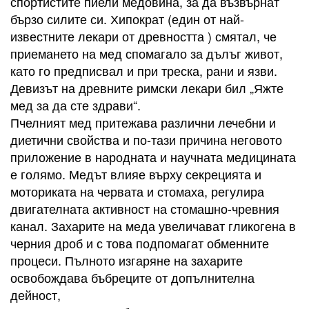
спортистите пиели медовина, за да възвърнат
бързо силите си. Хипократ (един от най-
известните лекари от древността ) смятал, че
приемането на мед спомагало за дълъг живот,
като го предписвал и при треска, рани и язви.
Девизът на древните римски лекари бил „Яжте
мед за да сте здрави“.
Пчелният мед притежава различни лечебни и
диетични свойства и по-тази причина неговото
приложение в народната и научната медицината
е голямо. Медът влияе върху секрецията и
моториката на червата и стомаха, регулира
двигателната активност на стомашно-чревния
канал. Захарите на меда увеличават гликогена в
черния дроб и с това подпомагат обменните
процеси. Пълното изгаряне на захарите
освобождава бъбреците от допълнителна
дейност,