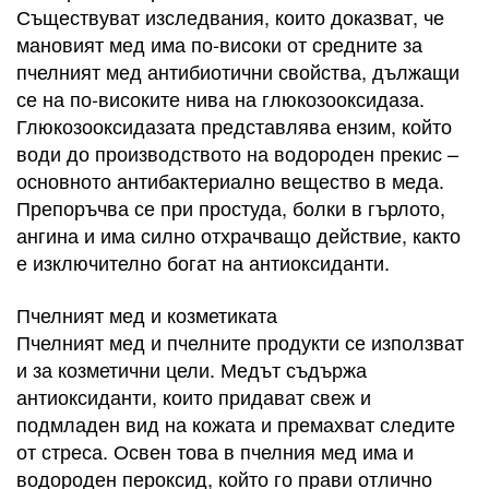
Съществуват изследвания, които доказват, че
мановият мед има по-високи от средните за
пчелният мед антибиотични свойства, дължащи
се на по-високите нива на глюкозооксидаза.
Глюкозооксидазата представлява ензим, който
води до производството на водороден прекис –
основното антибактериално вещество в меда.
Препоръчва се при простуда, болки в гърлото,
ангина и има силно отхрачващо действие, както
е изключително богат на антиоксиданти.
Пчелният мед и козметиката
Пчелният мед и пчелните продукти се използват
и за козметични цели. Медът съдържа
антиоксиданти, които придават свеж и
подмладен вид на кожата и премахват следите
от стреса. Освен това в пчелния мед има и
водороден пероксид, който го прави отлично