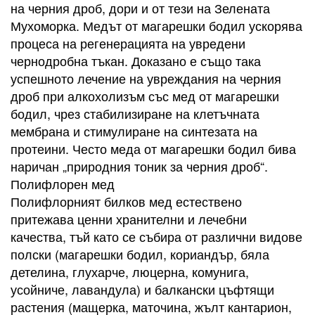
на черния дроб, дори и от тези на Зелената
Мухоморка. Медът от магарешки бодил ускорява
процеса на регенерацията на увредени
чернодробна тъкан. Доказано е също така
успешното лечение на увреждания на черния
дроб при алкохолизъм със мед от магарешки
бодил, чрез стабилизиране на клетъчната
мембрана и стимулиране на синтезата на
протеини. Често меда от магарешки бодил бива
наричан „природния тоник за черния дроб“.
Полифлорен мед
Полифлорният билков мед естествено
притежава ценни хранителни и лечебни
качества, тъй като се събира от различни видове
полски (магарешки бодил, кориандър, бяла
детелина, глухарче, люцерна, комунига,
усойниче, лавандула) и балкански цъфтящи
растения (мащерка, маточина, жълт кантарион,