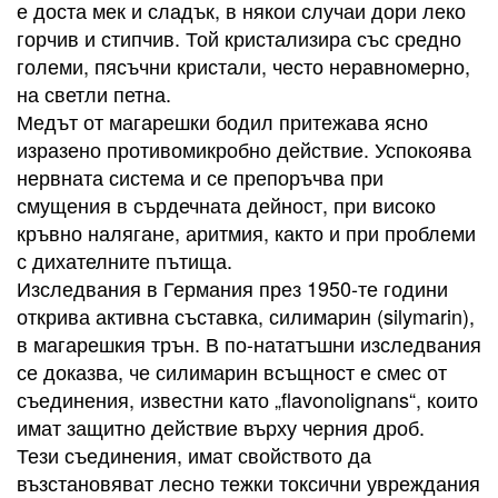
е доста мек и сладък, в някои случаи дори леко
горчив и стипчив. Той кристализира със средно
големи, пясъчни кристали, често неравномерно,
на светли петна.
Медът от магарешки бодил притежава ясно
изразено противомикробно действие. Успокоява
нервната система и се препоръчва при
смущения в сърдечната дейност, при високо
кръвно налягане, аритмия, както и при проблеми
с дихателните пътища.
Изследвания в Германия през 1950-те години
открива активна съставка, силимарин (silymarin),
в магарешкия трън. В по-нататъшни изследвания
се доказва, че силимарин всъщност е смес от
съединения, известни като „flavonolignans“, които
имат защитно действие върху черния дроб.
Тези съединения, имат свойството да
възстановяват лесно тежки токсични увреждания