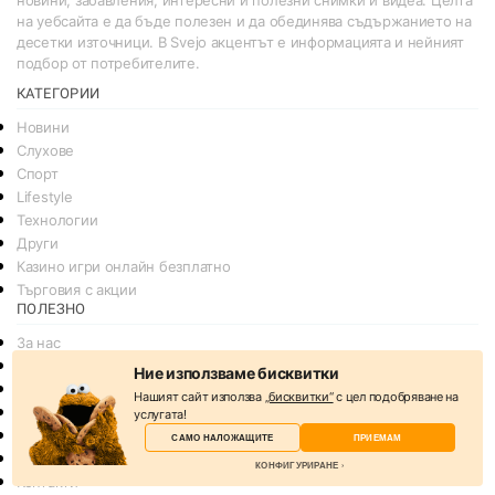
новини, забавления, интересни и полезни снимки и видеа. Целта
на уебсайта е да бъде полезен и да обединява съдържанието на
десетки източници. В Svejo акцентът е информацията и нейният
подбор от потребителите.
КАТЕГОРИИ
Новини
Слухове
Спорт
Lifestyle
Технологии
Други
Казино игри онлайн безплатно
Търговия с акции
ПОЛЕЗНО
За нас
Реклама
Ние използваме бисквитки
Общи условия
Нашият сайт използва
„бисквитки“
с цел подобряване на
Условия за споделяне
услугата!
Политика за поверителснот
САМО НАЛОЖАЩИТЕ
ПРИЕМАМ
Политика на Бисквитките
КОНФИГУРИРАНЕ
Контакти