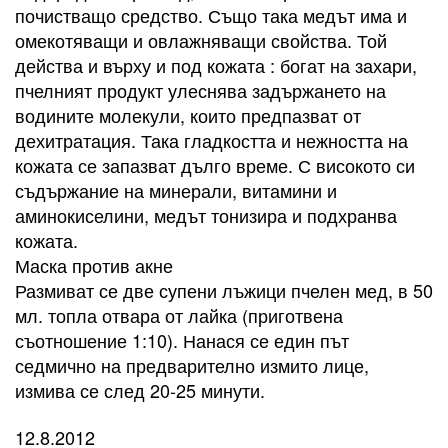
почистващо средство. Също така медът има и
омекотяващи и овлажняващи свойства. Той
действа и върху и под кожата : богат на захари,
пчелният продукт улеснява задържането на
водините молекули, които предпазват от
дехитратация. Така гладкостта и нежността на
кожата се запазват дълго време. С високото си
съдържание на минерали, витамини и
аминокиселини, медът тонизира и подхранва
кожата.
Маска против акне
Размиват се две супени лъжици пчелен мед, в 50
мл. топла отвара от лайка (приготвена
съотношение 1:10). Нанася се един път
седмично на предварително измито лице,
измива се след 20-25 минути.
12.8.2012