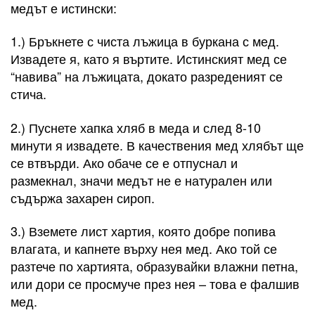
медът е истински:
1.) Бръкнете с чиста лъжица в буркана с мед.
Извадете я, като я въртите. Истинският мед се
“навива” на лъжицата, докато разреденият се
стича.
2.) Пуснете хапка хляб в меда и след 8-10
минути я извадете. В качествения мед хлябът ще
се втвърди. Ако обаче се е отпуснал и
размекнал, значи медът не е натурален или
съдържа захарен сироп.
3.) Вземете лист хартия, която добре попива
влагата, и капнете върху нея мед. Ако той се
разтече по хартията, образувайки влажни петна,
или дори се просмуче през нея – това е фалшив
мед.