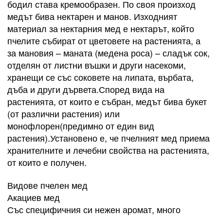
бодил става кремообразен. По своя произход
медът бива нектарен и манов. Изходният
материал за нектарния мед е нектарът, който
пчелите събират от цветовете на растенията, а
за мановия – маната (медена роса) – сладък сок,
отделян от листни въшки и други насекоми,
хранещи се със соковете на липата, върбата,
дъба и други дървета.Според вида на
растенията, от които е събран, медът бива букет
(от различни растения) или
монофлорен(предимно от един вид
растения).Установено е, че пчелният мед приема
хранителните и лечебни свойства на растенията,
от които е получен.
Видове пчелен мед
Акациев мед
Със специфичния си нежен аромат, много