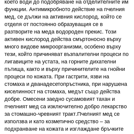
което води до подобряване на отделителните им
функции. Антимикробното действие на пчелния
мед, се дължи на активния кислород, който се
отделя от постоянно образуващия се в
разтворите на меда водороден прекис. Този
активен кислород действа смъртоносно върху
много видове микроорганизми, особено върху
тези, който причиняват възпалителни процеси по
лигавиците на устата, на горните дихателни
пътища, както и върху причинителите на гнойни
процеси по кожата. При гастрити, язви на
стомаха и дванадесетопръстника, при нарушена
киселинност на стомаха, медът също действа
добре. Омесени заедно сусамовият тахан и
пчелният мед са изключително добро лекарство
за стомашно-чревният тракт.Пчелният мед се
използва и като козметично средство – за
подхранване на кожата и изглаждане бръчките