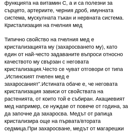
функцията на витамин С, а и са полезни за
сърцето, артериите, черния дроб, имунната
система, мускулната тъкан и нервната система.
Кристализация на пчелния мед
Типично свойство на пчелния мед е
кристализацията му (захаросването му), като
един от най-често задаваните въпроси относно
качеството му свързан с неговата
кристализация.Често се чуват отговори от типа
„Истинският пчелен мед е
захаросаният“.Истината обаче е, че неговата
кристализация зависи от свойствата на
растенията, от които той е събиран. Акациевият
мед например, се нуждае от повече от година, за
да започне да захаросва. Медът от рапица
кристализира още на първата/втората
седмица.При захаросване, медът от магарешки