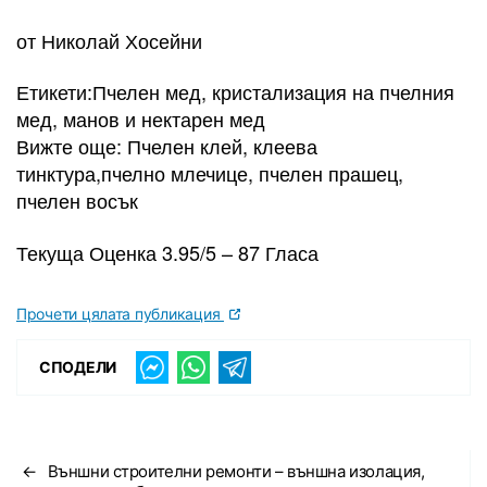
от Николай Хосейни
Етикети:Пчелен мед, кристализация на пчелния
мед, манов и нектарен мед
Вижте още: Пчелен клей, клеева
тинктура,пчелно млечице, пчелен прашец,
пчелен восък
Текуща Оценка 3.95/5 – 87 Гласа
Прочети цялата публикация
СПОДЕЛИ
←
Външни строителни ремонти – външна изолация,