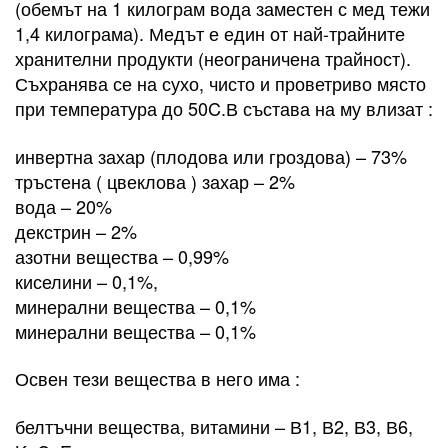
(обемът на 1 килограм вода заместен с мед тежи
1,4 килограма). Медът е един от най-трайните
хранителни продукти (неограничена трайност).
Съхранява се на сухо, чисто и проветриво място
при температура до 50C.В състава на му влизат :
инвертна захар (плодова или гроздова) – 73%
тръстена ( цвеклова ) захар – 2%
вода – 20%
декстрин – 2%
азотни вещества – 0,99%
киселини – 0,1%,
минерални вещества – 0,1%
минерални вещества – 0,1%
Освен тези вещества в него има :
белтъчни вещества, витамини – В1, В2, В3, В6,