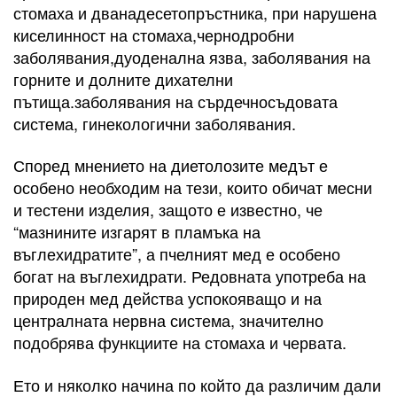
стомаха и дванадесетопръстника, при нарушена
киселинност на стомаха,чернодробни
заболявания,дуоденална язва, заболявания на
горните и долните дихателни
пътища.заболявания на сърдечносъдовата
система, гинекологични заболявания.
Според мнението на диетолозите медът е
особено необходим на тези, които обичат месни
и тестени изделия, защото е известно, че
“мазнините изгарят в пламъка на
въглехидратите”, а пчелният мед е особено
богат на въглехидрати. Редовната употреба на
природен мед действа успокояващо и на
централната нервна система, значително
подобрява функциите на стомаха и червата.
Ето и няколко начина по който да различим дали