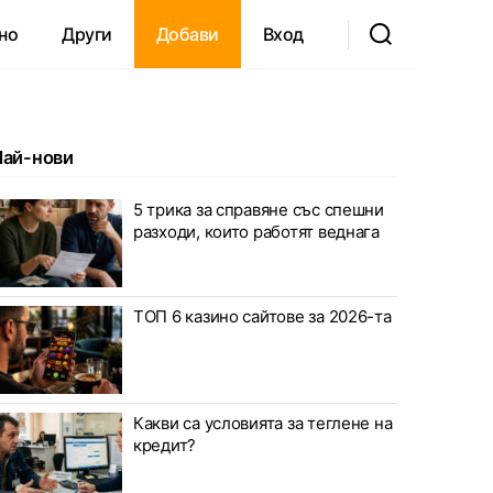
но
Други
Добави
Вход
Най-нови
5 трика за справяне със спешни
разходи, които работят веднага
ТОП 6 казино сайтове за 2026-та
Какви са условията за теглене на
кредит?