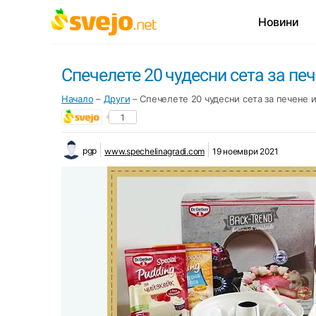
Новини
Спечелете 20 чудесни сета за пече
Начало
–
Други
–
Спечелете 20 чудесни сета за печене и
1
pgp
www.spechelinagradi.com
19 ноември 2021