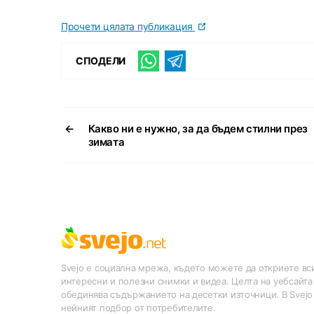
Прочети цялата публикация
СПОДЕЛИ
←
Какво ни е нужно, за да бъдем стилни през
зимата
Svejo е социална мрежа, където можете да откриете вси
интересни и полезни снимки и видеа. Целта на уебсайта
обединява съдържанието на десетки източници. В Svejo
нейният подбор от потребителите.