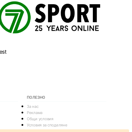
est
ПОЛЕЗНО
За нас
Реклама
Общи условия
Условия за споделяне
Политика за поверителснот