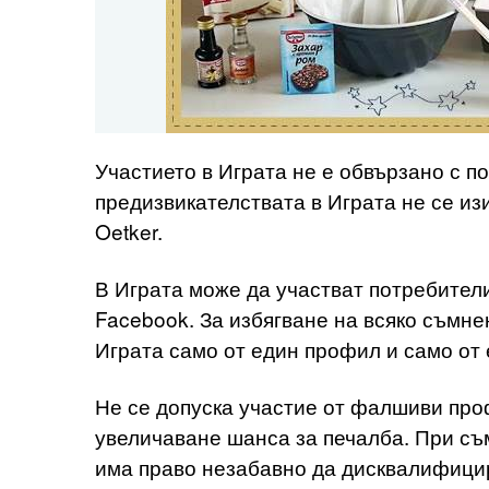
Участието в Играта не е обвързано с по
предизвикателствата в Играта не се изи
Oetker.
В Играта може да участват потребители
Facebook. За избягване на всяко съмне
Играта само от един профил и само от
Не се допуска участие от фалшиви про
увеличаване шанса за печалба. При съм
има право незабавно да дисквалифици