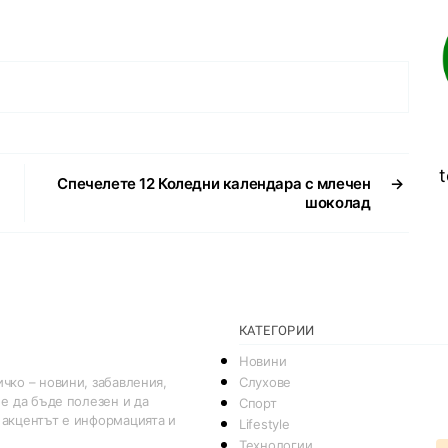
t
Спечелете 12 Коледни календара с млечен
→
шоколад
КАТЕГОРИИ
Новини
Слухове
чко – новини, забавления,
 е да бъде полезен и да
Спорт
 акцентът е информацията и
Lifestyle
Технологии