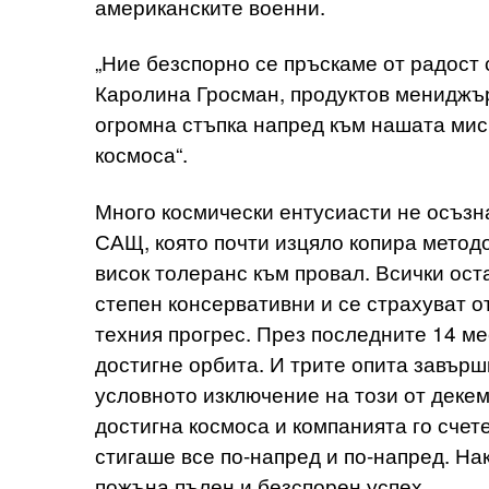
американските военни.
„Ние безспорно се пръскаме от радост 
Каролина Гросман, продуктов мениджър
огромна стъпка напред към нашата мис
космоса“.
Много космически ентусиасти не осъзн
САЩ, която почти изцяло копира метод
висок толеранс към провал. Всички ост
степен консервативни и се страхуват от
техния прогрес. През последните 14 ме
достигне орбита. И трите опита завърш
условното изключение на този от декемв
достигна космоса и компанията го счете
стигаше все по-напред и по-напред. На
пожъна пълен и безспорен успех.