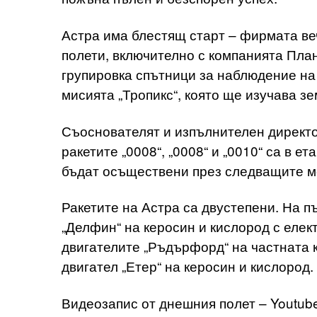
Астра има блестящ старт – фирмата ве
полети, включително с компанията План
групировка спътници за наблюдение на 
мисията „Тропикс“, която ще изучава зе
Съоснователят и изпълнителен директо
ракетите „0008“, „0008“ и „0010“ са в е
бъдат осъществени през следващите м
Ракетите на Астра са двустепени. На п
„Делфин“ на керосин и кислород с елек
двигателите „Ръдърфорд“ на частната к
двигател „Етер“ на керосин и кислород.
Видеозапис от днешния полет – Youtub