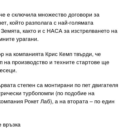
че е сключила множество договори за
ет, който разполага с най-голямата
Земята, както и с НАСА за изстрелването на
мните урагани.
р на компанията Крис Кемп твърди, че
тап на производство и техните стартове ще
есеци.
ървата степен са монтирани по пет двигателя
трически турбопомпи (по подобие на
омпания Рокет Лаб), а на втората – по един
e връзка