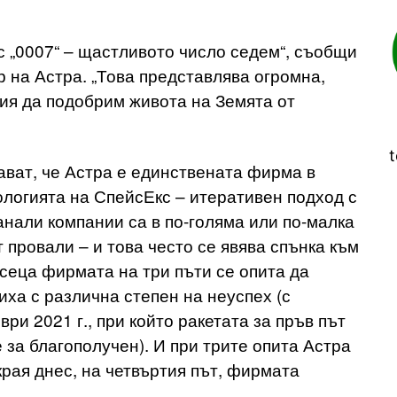
с „0007“ – щастливото число седем“, съобщи
 на Астра. „Това представлява огромна,
ия да подобрим живота на Земята от
t
ават, че Астра е единствената фирма в
ологията на СпейсЕкс – итеративен подход с
анали компании са в по-голяма или по-малка
 провали – и това често се явява спънка към
сеца фирмата на три пъти се опита да
иха с различна степен на неуспех (с
ри 2021 г., при който ракетата за пръв път
 за благополучен). И при трите опита Астра
края днес, на четвъртия път, фирмата