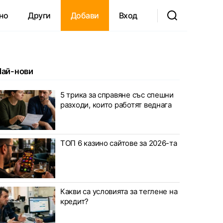
но
Други
Добави
Вход
Най-нови
5 трика за справяне със спешни
разходи, които работят веднага
ТОП 6 казино сайтове за 2026-та
Какви са условията за теглене на
кредит?