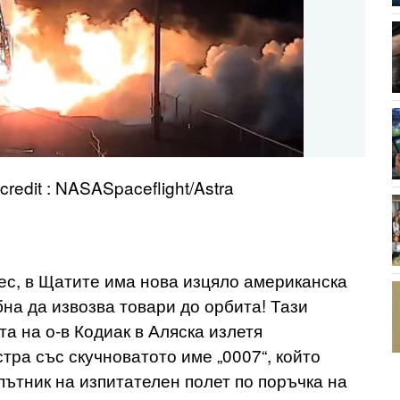
redit : NASASpaceflight/Astra
ес, в Щатите има нова изцяло американска
бна да извозва товари до орбита! Тази
та на о-в Кодиак в Аляска излетя
тра със скучноватото име „0007“, който
пътник на изпитателен полет по поръчка на