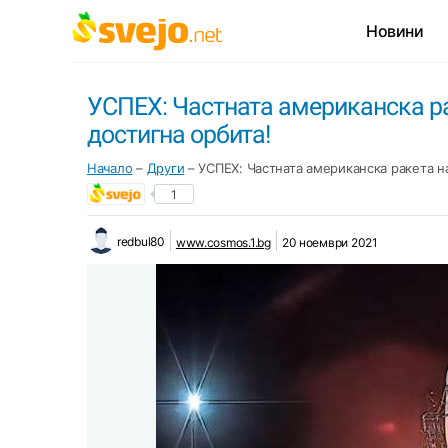
Новини
УСПЕХ: Частната американска ра
достигна орбита!
Начало
–
Други
–
УСПЕХ: Частната американска ракета на
1
redbul80
www.cosmos.1.bg
20 ноември 2021