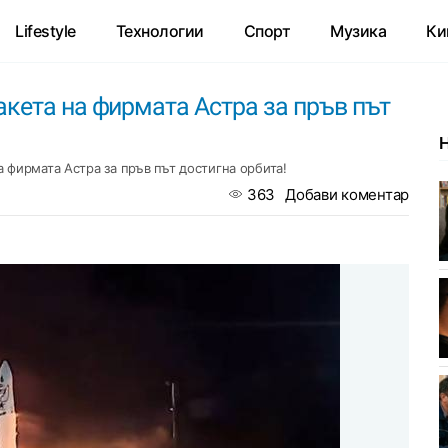
Lifestyle
Технологии
Спорт
Музика
Ки
кета на фирмата Астра за пръв път
 фирмата Астра за пръв път достигна орбита!
363
Добави коментар