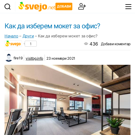
ДОБАВИ
Как да изберем мокет за офис?
Начало
–
Други
–
Как да изберем мокет за офис?
436
1
Добави коментар
fire19
visitbg.info
23 ноември 2021