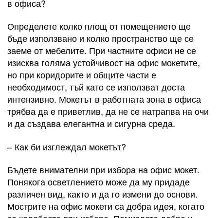
в офиса?
Определете колко площ от помещението ще
бъде използвано и колко пространство ще се
заеме от мебелите. При частните офиси не се
изисква голяма устойчивост на офис мокетите,
но при коридорите и общите части е
необходимост, тъй като се използват доста
интензивно. Мокетът в работната зона в офиса
трябва да е приветлив, да не се натрапва на очи
и да създава елегантна и сигурна среда.
– Как би изглеждал мокетът?
Бъдете внимателни при избора на офис мокет.
Понякога осветлението може да му придаде
различен вид, както и да го измени до основи.
Мострите на офис мокети са добра идея, когато