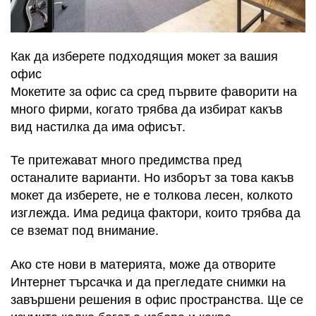
Как да изберете подходящия мокет за вашия
офис
Мокетите за офис са сред първите фаворити на
много фирми, когато трябва да избират какъв
вид настилка да има офисът.
Те притежават много предимства пред
останалите варианти. Но изборът за това какъв
мокет да изберете, не е толкова лесен, колкото
изглежда. Има редица фактори, които трябва да
се вземат под внимание.
Ако сте нови в материята, може да отворите
Интернет търсачка и да прегледате снимки на
завършени решения в офис пространства. Ще се
изумите колко богат е избора и какво