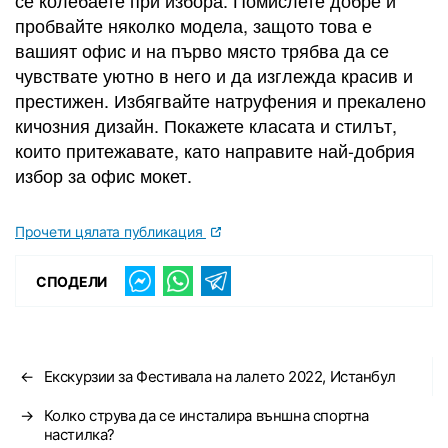
се колебаете при избора. Помислете добре и
пробвайте няколко модела, защото това е
вашият офис и на първо място трябва да се
чувствате уютно в него и да изглежда красив и
престижен. Избягвайте натруфения и прекалено
кичозния дизайн. Покажете класата и стилът,
които притежавате, като направите най-добрия
избор за офис мокет.
Прочети цялата публикация
СПОДЕЛИ
←
Екскурзии за Фестивала на лалето 2022, Истанбул
→
Колко струва да се инсталира външна спортна
настилка?