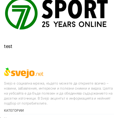
test
Svejo е социална мрежа, където можете да откриете всичко –
новини, забавления, интересни и полезни снимки и видеа. Целта
на уебсайта е да бъде полезен и да обединява съдържанието на
десетки източници. В Svejo акцентът е информацията и нейният
подбор от потребителите.
КАТЕГОРИИ