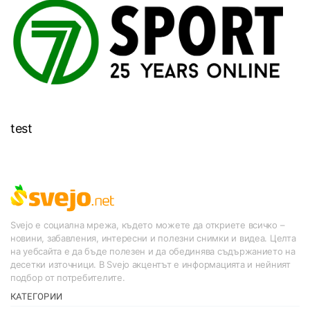
test
Svejo е социална мрежа, където можете да откриете всичко –
новини, забавления, интересни и полезни снимки и видеа. Целта
на уебсайта е да бъде полезен и да обединява съдържанието на
десетки източници. В Svejo акцентът е информацията и нейният
подбор от потребителите.
КАТЕГОРИИ