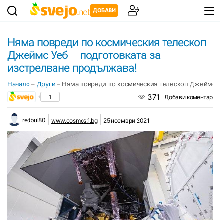
ДОБАВИ
Няма повреди по космическия телескоп
Джеймс Уеб – подготовката за
изстрелване продължава!
Начало
–
Други
–
Няма повреди по космическия телескоп Джеймс Уе
371
1
Добави коментар
redbul80
www.cosmos.1.bg
25 ноември 2021