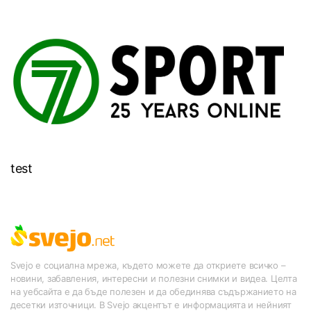
test
Svejo е социална мрежа, където можете да откриете всичко –
новини, забавления, интересни и полезни снимки и видеа. Целта
на уебсайта е да бъде полезен и да обединява съдържанието на
десетки източници. В Svejo акцентът е информацията и нейният