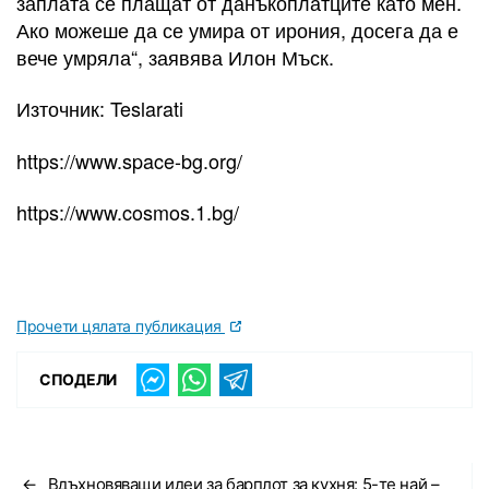
заплата се плащат от данъкоплатците като мен.
Ако можеше да се умира от ирония, досега да е
вече умряла“, заявява Илон Мъск.
Източник: Teslarati
https://www.space-bg.org/
https://www.cosmos.1.bg/
Прочети цялата публикация
СПОДЕЛИ
←
Вдъхновяващи идеи за барплот за кухня: 5-те най –