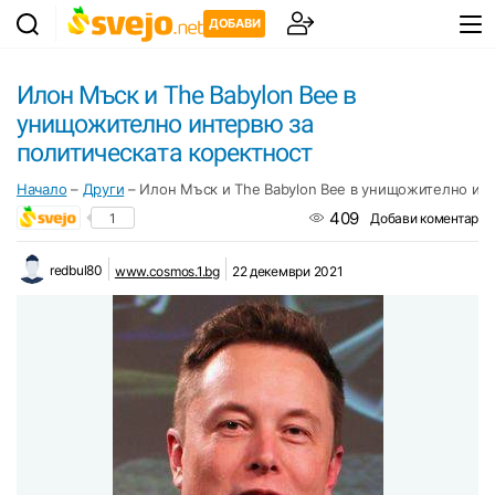
ДОБАВИ
Илон Мъск и The Babylon Bee в
унищожително интервю за
политическата коректност
Начало
–
Други
–
Илон Мъск и The Babylon Bee в унищожително инт
409
1
Добави коментар
redbul80
www.cosmos.1.bg
22 декември 2021