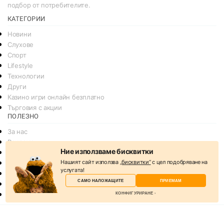
подбор от потребителите.
КАТЕГОРИИ
Новини
Слухове
Спорт
Lifestyle
Технологии
Други
Казино игри онлайн безплатно
Търговия с акции
ПОЛЕЗНО
За нас
Реклама
Ние използваме бисквитки
Общи условия
Нашият сайт използва
„бисквитки“
с цел подобряване на
Условия за споделяне
услугата!
Политика за поверителснот
САМО НАЛОЖАЩИТЕ
ПРИЕМАМ
Политика на Бисквитките
КОНФИГУРИРАНЕ
Контакти
© 2026
svejo.net | социална медия за новини и развлечение
Избери бисквитки