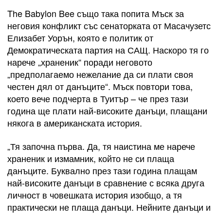
The Babylon Bee също така попита Мъск за
неговия конфликт със сенаторката от Масачузетс
Елизабет Уорън, която е политик от
Демократическата партия на САЩ. Наскоро тя го
нарече „храненик“ поради неговото
„предполагаемо нежелание да си плати своя
честен дял от данъците“. Мъск повтори това,
което вече подчерта в Туитър – че през тази
година ще плати най-високите данъци, плащани
някога в американската история.
„Тя започна първа. Да, тя наистина ме нарече
храненик и измамник, който не си плаща
данъците. Буквално през тази година плащам
най-високите данъци в сравнение с всяка друга
личност в човешката история изобщо, а тя
практически не плаща данъци. Нейните данъци и