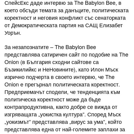
СпейсЕкс даде интервю за The Babylon Bee, в
което обсъди темата за данъците, политическата
коректност и неговия конфликт със сенаторката
от Демократическата партия на САЩ Елизабет
Уорън.
За незапознатите – The Babylon Bee
представлява сатиричен сайт по подобие на The
Onion (в България сходни сайтове са
Бъзикилийкс и НеНовините), като Илон Мъск
изрично подчерта в своето интервю, че The
Onion е прегърнал политическата коректност.
Предприемачът сподели, че тенденцията към
политическа коректност може да бъде
контрапродуктивна, както добре се вижда от
изгряващата „уокистка култура“. Според Мъск
„уокизмът“ представлява „вирус за ума“, който
представлява една от най-големите заплахи за