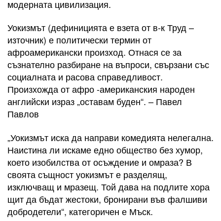
модерната цивилизация.
Уокизмът (дефиницията е взета от в-к Труд –
източник) е политически термин от
афроамерикански произход. Отнася се за
съзнателно разбиране на въпроси, свързани със
социалната и расова справедливост.
Произхожда от афро -американския народен
английски израз „оставам буден“. – Павел
Павлов
„Уокизмът иска да направи комедията нелегална.
Наистина ли искаме едно общество без хумор,
което изобилства от осъждение и омраза? В
своята същност уокизмът е разделящ,
изключващ и мразещ. Той дава на подлите хора
щит да бъдат жестоки, бронирани във фалшиви
добродетели“, категоричен е Мъск.