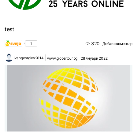
test
320
1
Добави коментар
ivangeorgiev2014
www.globaltour.bg
28 януари 2022