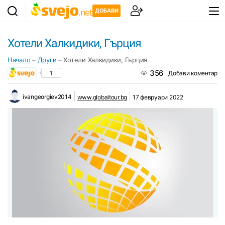
ДОБАВИ
Хотели Халкидики, Гърция
Начало
–
Други
–
Хотели Халкидики, Гърция
356
1
Добави коментар
ivangeorgiev2014
www.globaltour.bg
17 февруари 2022