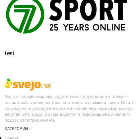
test
Svejo е социална мрежа, където можете да откриете всичко –
новини, забавления, интересни и полезни снимки и видеа. Целта
на уебсайта е да бъде полезен и да обединява съдържанието на
десетки източници. В Svejo акцентът е информацията и нейният
подбор от потребителите.
КАТЕГОРИИ
Новини