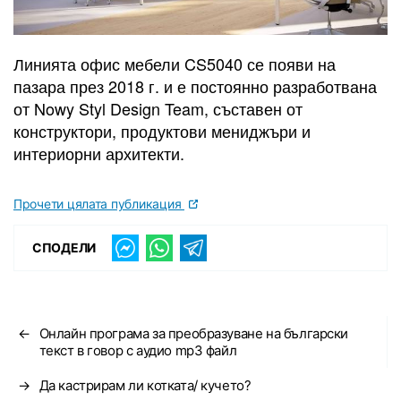
Линията офис мебели CS5040 се появи на
пазара през 2018 г. и е постоянно разработвана
от Nowy Styl Design Team, съставен от
конструктори, продуктови мениджъри и
интериорни архитекти.
Прочети цялата публикация
СПОДЕЛИ
←
Онлайн програма за преобразуване на български
текст в говор с аудио mp3 файл
→
Да кастрирам ли котката/ кучето?