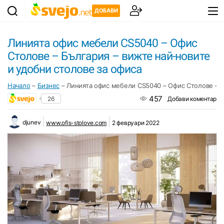
ДОБАВИ
Линията офис мебели CS5040 – Офис
Столове – България – вижте най-новите
и удобни столове за офиса
Начало
–
Бизнес
–
Линията офис мебели CS5040 – Офис Столове – Б
457
26
Добави коментар
djunev
www.ofis-stolove.com
2 февруари 2022