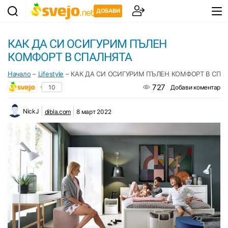
ДОБАВИ
КАК ДА СИ ОСИГУРИМ ПЪЛЕН
КОМФОРТ В СПАЛНЯТА
Начало
–
Lifestyle
–
КАК ДА СИ ОСИГУРИМ ПЪЛЕН КОМФОРТ В СПА
727
10
Добави коментар
NickJ
dibla.com
8 март 2022