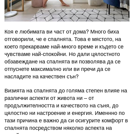
Коя е любимата ви част от дома? Много биха
отговорили, че е спалнята. Това е мястото, на
което прекарваме най-много време и където се
чувстваме най-спокойни. Но дали цялостното
обзавеждане на спалнята ви позволява да се
отпуснете максимално или ви пречи да се
насладите на качествен сън?
Визията на спалнята до голяма степен влияе на
различни аспекти от живота ни – от
продължителността и качеството на съня, до
цялостно ни настроение и енергия. Именнно по
тази причина е важно да си осигурите комфорт в
спалнята посредством няколко аспекта на