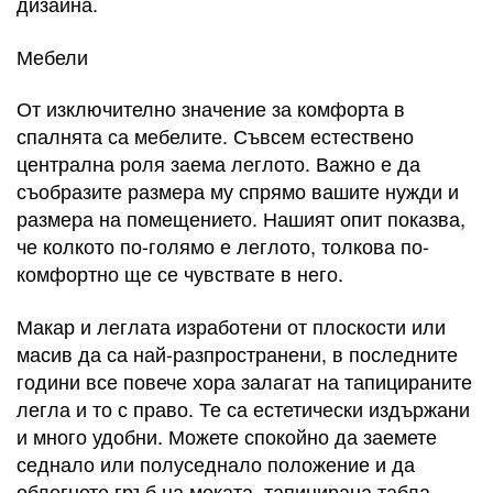
дизайна.
Мебели
От изключително значение за комфорта в
спалнята са мебелите. Съвсем естествено
централна роля заема леглото. Важно е да
съобразите размера му спрямо вашите нужди и
размера на помещението. Нашият опит показва,
че колкото по-голямо е леглото, толкова по-
комфортно ще се чувствате в него.
Макар и леглата изработени от плоскости или
масив да са най-разпространени, в последните
години все повече хора залагат на тапицираните
легла и то с право. Те са естетически издържани
и много удобни. Можете спокойно да заемете
седнало или полуседнало положение и да
облегнете гръб на меката, тапицирана табла.