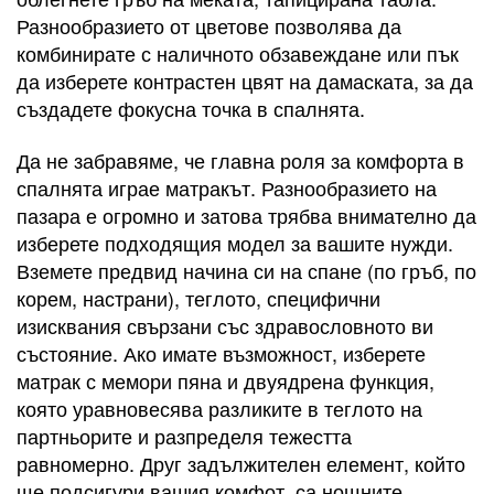
Разнообразието от цветове позволява да
комбинирате с наличното обзавеждане или пък
да изберете контрастен цвят на дамаската, за да
създадете фокусна точка в спалнята.
Да не забравяме, че главна роля за комфорта в
спалнята играе матракът. Разнообразието на
пазара е огромно и затова трябва внимателно да
изберете подходящия модел за вашите нужди.
Вземете предвид начина си на спане (по гръб, по
корем, настрани), теглото, специфични
изисквания свързани със здравословното ви
състояние. Ако имате възможност, изберете
матрак с мемори пяна и двуядрена функция,
която уравновесява разликите в теглото на
партньорите и разпределя тежестта
равномерно. Друг задължителен елемент, който
ще подсигури вашия комфот, са нощните