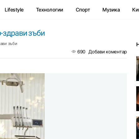
Lifestyle
Технологии
Спорт
Музика
Ки
о-здрави зъби
рави зъби
690
Добави коментар