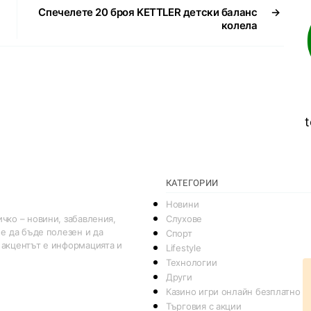
Спечелете 20 броя KETTLER детски баланс
→
колела
t
КАТЕГОРИИ
Новини
Слухове
чко – новини, забавления,
 е да бъде полезен и да
Спорт
 акцентът е информацията и
Lifestyle
Технологии
Други
Казино игри онлайн безплатно
Търговия с акции