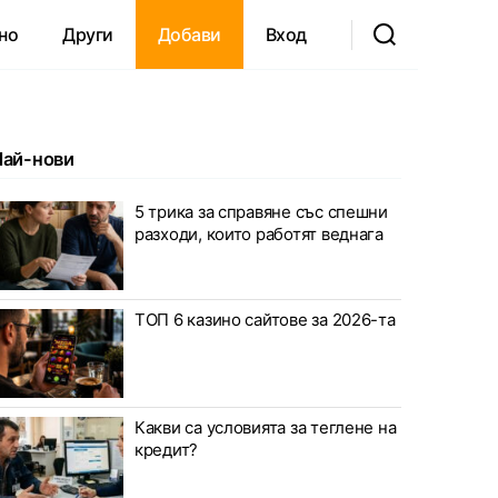
но
Други
Добави
Вход
Най-нови
5 трика за справяне със спешни
разходи, които работят веднага
ТОП 6 казино сайтове за 2026-та
Какви са условията за теглене на
кредит?