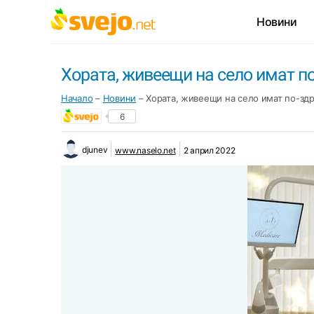
Новини
Хората, живеещи на село имат п
Начало
–
Новини
–
Хората, живеещи на село имат по-зд
6
djunev
www.naselo.net
2 април 2022