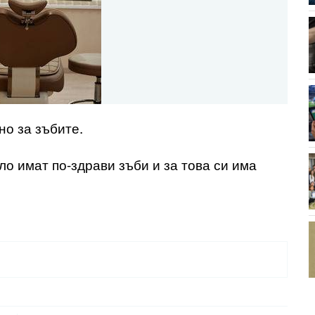
но за зъбите.
ло имат по-здрави зъби и за това си има