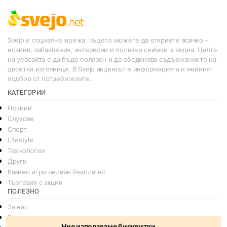
Svejo е социална мрежа, където можете да откриете всичко –
новини, забавления, интересни и полезни снимки и видеа. Целта
на уебсайта е да бъде полезен и да обединява съдържанието на
десетки източници. В Svejo акцентът е информацията и нейният
подбор от потребителите.
КАТЕГОРИИ
Новини
Слухове
Спорт
Lifestyle
Технологии
Други
Казино игри онлайн безплатно
Търговия с акции
ПОЛЕЗНО
За нас
Реклама
Ние използваме бисквитки