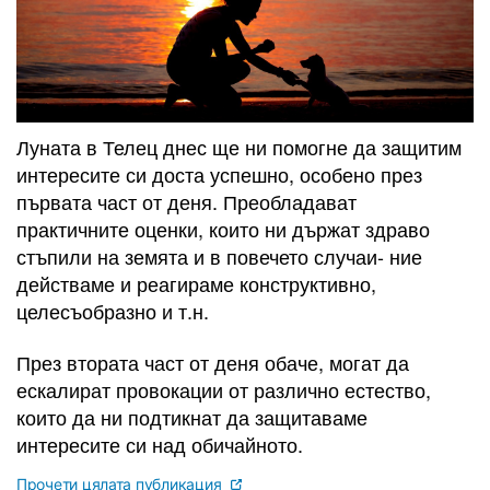
Луната в Телец днес ще ни помогне да защитим
интересите си доста успешно, особено през
първата част от деня. Преобладават
практичните оценки, които ни държат здраво
стъпили на земята и в повечето случаи- ние
действаме и реагираме конструктивно,
целесъобразно и т.н.
През втората част от деня обаче, могат да
ескалират провокации от различно естество,
които да ни подтикнат да защитаваме
интересите си над обичайното.
Прочети цялата публикация