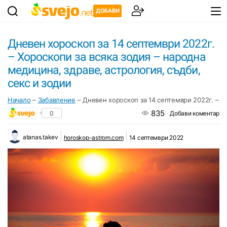
ДОБАВИ
Дневен хороскоп за 14 септември 2022г.
– Хороскопи за всяка зодия – народна
медицина, здраве, астрология, съдби,
секс и зодии
Начало
–
Забавление
–
Дневен хороскоп за 14 септември 2022г. – Хо
835
0
Добави коментар
atanas.takev
horoskop-astrom.com
14 септември 2022