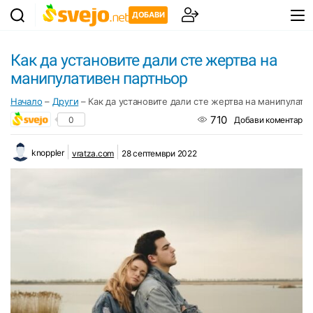
ДОБАВИ
Как да установите дали сте жертва на
манипулативен партньор
Начало
–
Други
–
Как да установите дали сте жертва на манипулати
710
0
Добави коментар
knoppler
vratza.com
28 септември 2022