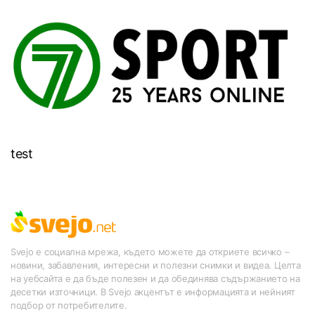
test
Svejo е социална мрежа, където можете да откриете всичко –
новини, забавления, интересни и полезни снимки и видеа. Целта
на уебсайта е да бъде полезен и да обединява съдържанието на
десетки източници. В Svejo акцентът е информацията и нейният
подбор от потребителите.