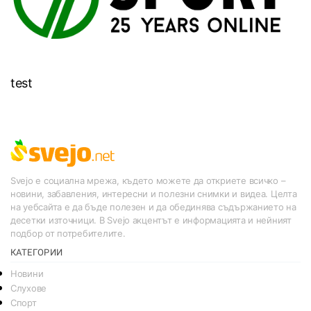
test
Svejo е социална мрежа, където можете да откриете всичко –
новини, забавления, интересни и полезни снимки и видеа. Целта
на уебсайта е да бъде полезен и да обединява съдържанието на
десетки източници. В Svejo акцентът е информацията и нейният
подбор от потребителите.
КАТЕГОРИИ
Новини
Слухове
Спорт