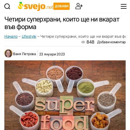
ДОБАВИ
Четири суперхрани, които ще ни вкарат
във форма
Начало
–
Lifestyle
–
Четири суперхрани, които ще ни вкарат във фор
848
Добави коментар
Ваня Петрова
23 януари 2023