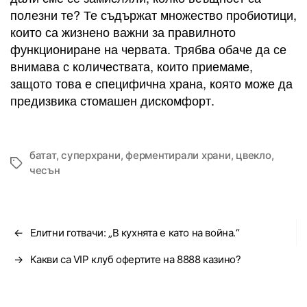
полезни те? Те съдържат множество пробиотици,
които са жизнено важни за правилното
функциониране на червата. Трябва обаче да се
внимава с количествата, които приемаме,
защото това е специфична храна, която може да
предизвика стомашен дискомфорт.
батат
,
суперхрани
,
ферментирали храни
,
цвекло
,
Tags
чесън
←
Елитни готвачи: „В кухнята е като на война.“
→
Какви са VIP клуб офертите на 8888 казино?