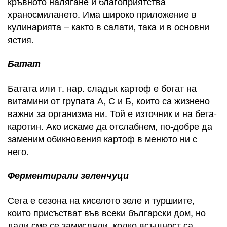
кръвното налягане и благоприятства
храносмилането. Има широко приложение в
кулинарията – както в салати, така и в основни
ястия.
Батат
Батата или т. нар. сладък картоф е богат на
витамини от групата А, С и Б, които са жизнено
важни за организма ни. Той е източник и на бета-
каротин. Ако искаме да отслабнем, по-добре да
заменим обикновения картоф в менюто ни с
него.
Ферментирали зеленчуци
Сега е сезона на киселото зеле и туршиите,
които присъстват във всеки български дом, но
дали сме се замисляли, колко всъщност са