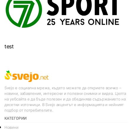
test
Svejo е социална мрежа, където можете да откриете всичко –
новини, забавления, интересни и полезни снимки и видеа. Целта
на уебсайта е да бъде полезен и да обединява съдържанието на
десетки източници. В Svejo акцентът е информацията и нейният
подбор от потребителите.
КАТЕГОРИИ
Новини