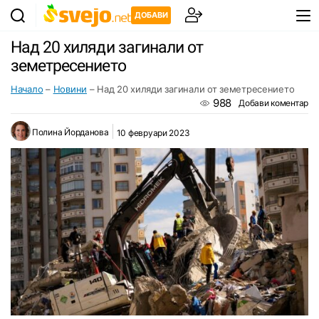
ДОБАВИ
Над 20 хиляди загинали от
земетресението
Начало
–
Новини
–
Над 20 хиляди загинали от земетресението
988
Добави коментар
Полина Йорданова
10 февруари 2023