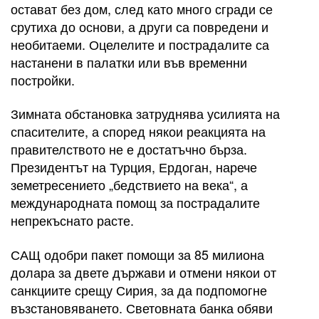
остават без дом, след като много сгради се
срутиха до основи, а други са повредени и
необитаеми. Оцелелите и пострадалите са
настанени в палатки или във временни
постройки.
Зимната обстановка затруднява усилията на
спасителите, а според някои реакцията на
правителството не е достатъчно бърза.
Президентът на Турция, Ердоган, нарече
земетресението „бедствието на века“, а
международната помощ за пострадалите
непрекъснато расте.
САЩ одобри пакет помощи за 85 милиона
долара за двете държави и отмени някои от
санкциите срещу Сирия, за да подпомогне
възстановяването. Световната банка обяви