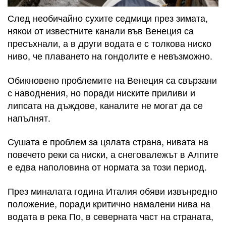
След необичайно сухите седмици през зимата,
някои от известните канали във Венеция са
пресъхнали, а в други водата е с толкова ниско
ниво, че плаването на гондолите е невъзможно.
Обикновено проблемите на Венеция са свързани
с наводнения, но поради ниските приливи и
липсата на дъждове, каналите не могат да се
напълнят.
Сушата е проблем за цялата страна, нивата на
повечето реки са ниски, а снеговалежът в Алпите
е едва наполовина от нормата за този период.
През миналата година Италия обяви извънредно
положение, поради критично намалени нива на
водата в река По, в северната част на страната,