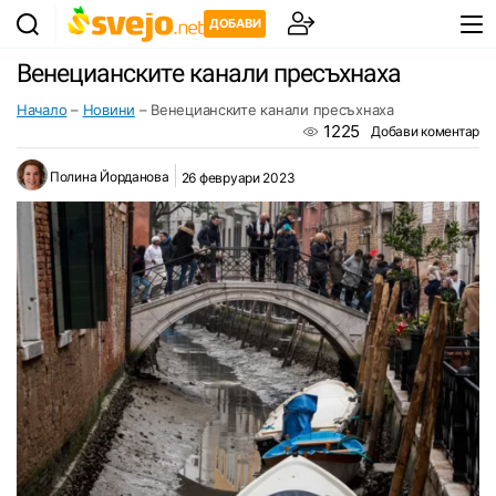
ДОБАВИ
Венецианските канали пресъхнаха
Начало
–
Новини
–
Венецианските канали пресъхнаха
1225
Добави коментар
Полина Йорданова
26 февруари 2023