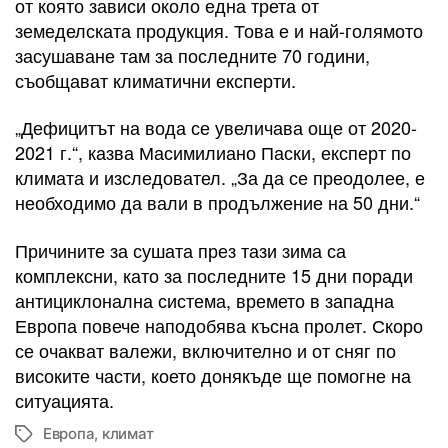
от която зависи около една трета от
земеделската продукция. Това е и най-голямото
засушаване там за последните 70 години,
съобщават климатични експерти.
„Дефицитът на вода се увеличава още от 2020-
2021 г.“, казва Масимилиано Паски, експерт по
климата и изследовател. „За да се преодолее, е
необходимо да вали в продължение на 50 дни.“
Причините за сушата през тази зима са
комплексни, като за последните 15 дни поради
антициклонална система, времето в западна
Европа повече наподобява късна пролет. Скоро
се очакват валежи, включително и от сняг по
високите части, което донякъде ще помогне на
ситуацията.
Европа
,
климат
Tags