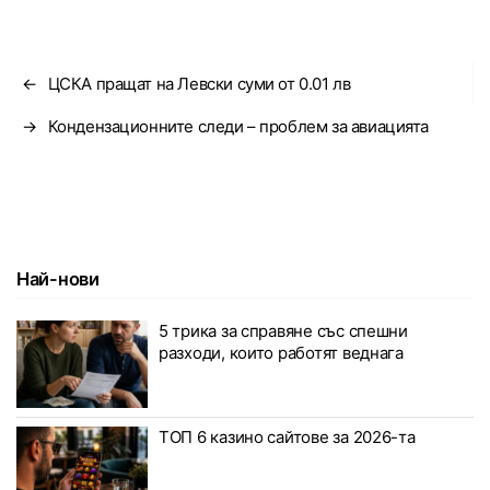
←
ЦСКА пращат на Левски суми от 0.01 лв
→
Кондензационните следи – проблем за авиацията
Най-нови
5 трика за справяне със спешни
разходи, които работят веднага
ТОП 6 казино сайтове за 2026-та