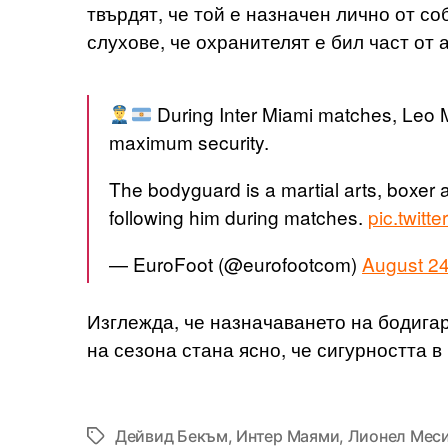
твърдят, че той е назначен лично от с
слухове, че охранителят е бил част от
During Inter Miami matches, Leo M
maximum security.
The bodyguard is a martial arts, boxe
following him during matches.
pic.twit
— EuroFoot (@eurofootcom)
August 24
Изглежда, че назначаването на бодигар
на сезона стана ясно, че сигурността 
Дейвид Бекъм
,
Интер Маями
,
Лионел Мес
Tags