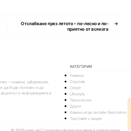
Отслабване през лятото – по-лесно и по-
→
приятно от всякога
КАТЕГОРИИ
Новини
Слухове
чко – новини, забавления,
 е да бъде полезен и да
Спорт
 акцентът е информацията и
Lifestyle
Технологии
Други
Казино игри онлайн безплатно
Търговия с акции
© 2026
svejo.net | социална медия за новини и развлечение