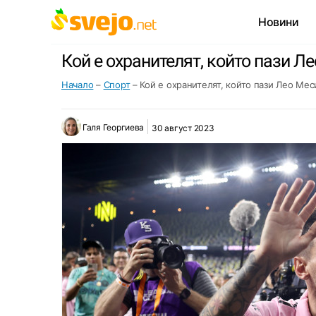
Новини
Кой е охранителят, който пази Л
Начало
–
Спорт
–
Кой е охранителят, който пази Лео Мес
Галя Георгиева
30 август 2023