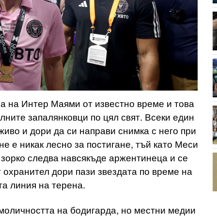
ра на Интер Маями от известно време и това
лните запалянковци по цял свят. Всеки един
живо и дори да си направи снимка с него при
не е никак лесно за постигане, тъй като Меси
 зорко следва навсякъде аржентинеца и се
 охранител дори пази звездата по време на
та линия на терена.
моличността на бодигарда, но местни медии