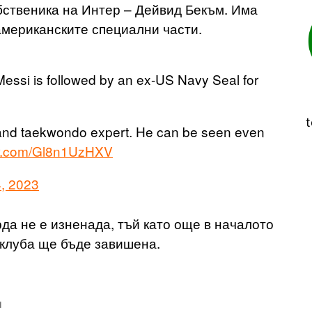
обственика на Интер – Дейвид Бекъм. Има
 американските специални части.
essi is followed by an ex-US Navy Seal for
t
r and taekwondo expert. He can be seen even
ter.com/Gl8n1UzHXV
, 2023
да не е изненада, тъй като още в началото
в клуба ще бъде завишена.
и