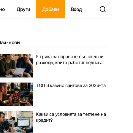
но
Други
Добави
Вход
Най-нови
5 трика за справяне със спешни
разходи, които работят веднага
ТОП 6 казино сайтове за 2026-та
Какви са условията за теглене на
кредит?