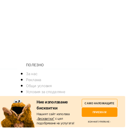
ПОЛЕЗНО
За нас
Реклама
Общи условия
Условия за споделяне
Политика за поверителснот
Ние използваме
САМО НАЛОЖАЩИТЕ
Политика на Бисквитките
бисквитки
Контакти
ПРИЕМАМ
Нашият сайт използва
„бисквитки“
с цел
КОНФИГУРИРАНЕ
подобряване на услугата!