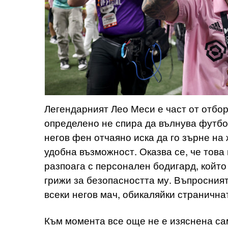
Легендарният Лео Меси е част от отбо
определено не спира да вълнува футбо
негов фен отчаяно иска да го зърне на 
удобна възможност. Оказва се, че това 
разпоага с персонален бодигард, който
грижи за безопасността му. Въпросният
всеки негов мач, обикаляйки странична
Към момента все още не е изяснена са