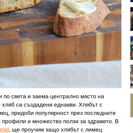
и по света и заема централно място на
е хляб са създадени еднакви. Хлябът с
мец, придоби популярност през последните
 профили и множество ползи за здравето. В
imid
, ще проучим защо хлябът с лимец