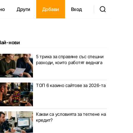
но
Други
Добави
Вход
Най-нови
5 трика за справяне със спешни
разходи, които работят веднага
ТОП 6 казино сайтове за 2026-та
Какви са условията за теглене на
кредит?