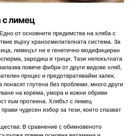
а с лимец
Едно от основните предимства на хляба с
твие върху храносмилателната система. За
ница, лимецът не е генетично модифициран
осперма, зародиш и трици. Тази непокътната
 запазва повече фибри от други видове хляб,
телен процес и предотвратявайки запек.
да понасят глутена без проблеми, много други
уване на корема, умора и кожни обриви
ст към протеина. Хлябът с лимец
 прави чудесен избор за тези, които спазват
щества: В сравнение с обикновеното
съдържа повече основни витамини и