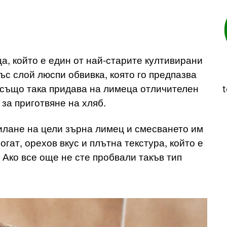
, който е един от най-старите култивирани
ъс слой люспи обвивка, която го предпазва
е също така придава на лимеца отличителен
t
 за приготвяне на хляб.
илане на цели зърна лимец и смесването им
богат, орехов вкус и плътна текстура, който е
 Ако все още не сте пробвали такъв тип