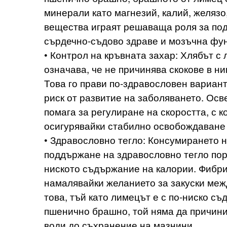
минерали като магнезий, калий, желязо
вещества играят решаваща роля за по
сърдечно-съдово здраве и мозъчна фун
• Контрол на кръвната захар: Хлябът с
означава, че не причинява скокове в ни
Това го прави по-здравословен вариант
риск от развитие на заболяването. Ос
помага за регулиране на скоростта, с к
осигурявайки стабилно освобождаване 
• Здравословно тегло: Консумирането н
поддържане на здравословно тегло по
ниското съдържание на калории. Фибрит
намалявайки желанието за закуски меж
това, тъй като лимецът е с по-ниско с
пшенично брашно, той няма да причини 
води до съхранение на мазнини.