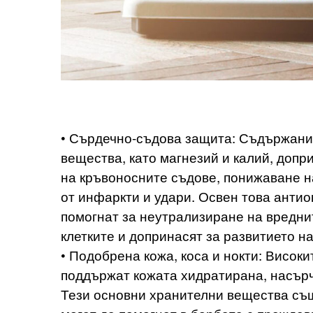
• Сърдечно-съдова защита: Съдържани
вещества, като магнезий и калий, допр
на кръвоносните съдове, понижаване н
от инфаркти и удари. Освен това антио
помогнат за неутрализиране на вредни
клетките и допринасят за развитието н
• Подобрена кожа, коса и нокти: Високи
поддържат кожата хидратирана, насърча
Тези основни хранителни вещества същ