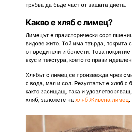
трябва да бъде част от вашата диета.
Какво е хляб с лимец?
Лимецът е праисторически сорт пшеница
видове жито. Той има твърда, покрита с
от вредители и болести. Това покрити
вкус и текстура, което го прави идеален
Хлябът с лимец се произвежда чрез см
с вода, мая и сол. Резултатът е хляб с 
както засищащ, така и удовлетворяващ.
хляб, заложете на
хляб Живена лимец
.