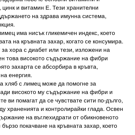
, цинк и витамин Е. Тези хранителни
ддържането на здрава имунна система,
кция.
 лимец има нисък гликемичен индекс, което
вата на кръвната захар, когато се консумира.
 за хора с диабет или тези, изложени на
вен това високото съдържание на фибри
оято захарта се абсорбира в кръвта,
на енергия.
а хляб с лимец може да помогне за
ради високото му съдържание на фибри и
е ви помагат да се чувствате сити по-дълго,
ду храненията и контролирайки глада. Освен
ъдържание на въглехидрати от обикновеното
бързо покачване на кръвната захар, което