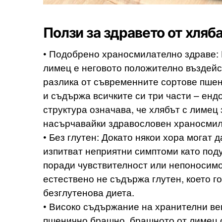
Ползи за здравето от хляб
• Подобрено храносмилателно здраве: 
лимец е неговото положително въздейс
разлика от съвременните сортове пше
и съдържа всичките си три части – енд
структура означава, че хлябът с лимец
насърчавайки здравословен храносмила
• Без глутен: Докато някои хора могат 
изпитват неприятни симптоми като под
поради чувствителност или непоносимо
естествено не съдържа глутен, което го
безглутенова диета.
• Високо съдържание на хранителни ве
пшенично брашно, брашното от лимец 