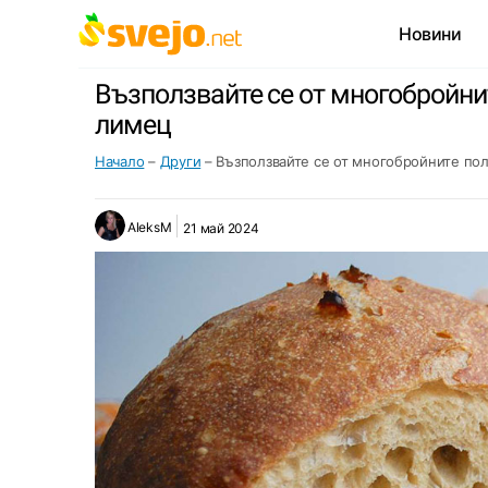
Новини
Възползвайте се от многобройнит
лимец
Начало
–
Други
–
Възползвайте се от многобройните пол
AleksM
21 май 2024