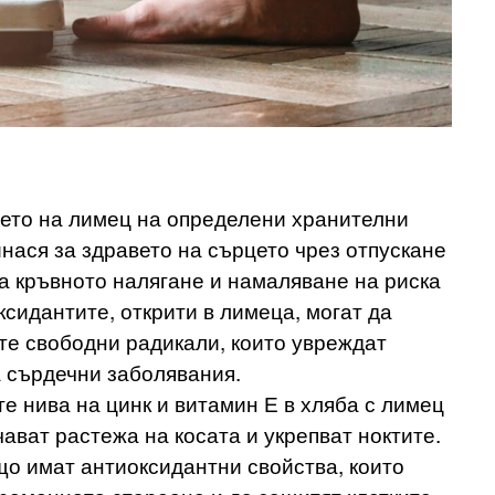
ето на лимец на определени хранителни
инася за здравето на сърцето чрез отпускане
а кръвното налягане и намаляване на риска
ксидантите, открити в лимеца, могат да
те свободни радикали, които увреждат
а сърдечни заболявания.
те нива на цинк и витамин Е в хляба с лимец
ват растежа на косата и укрепват ноктите.
о имат антиоксидантни свойства, които