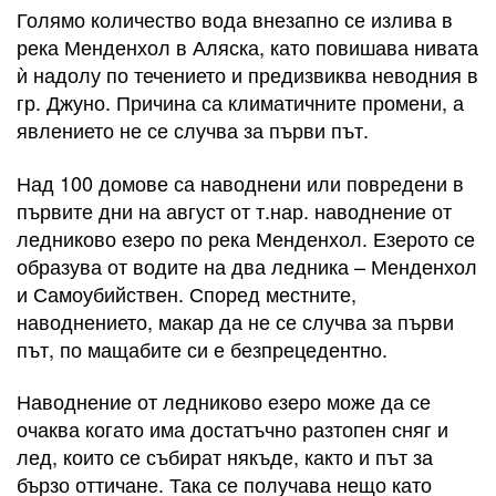
Голямо количество вода внезапно се излива в
река Менденхол в Аляска, като повишава нивата
ѝ надолу по течението и предизвиква неводния в
гр. Джуно. Причина са климатичните промени, а
явлението не се случва за първи път.
Над 100 домове са наводнени или повредени в
първите дни на август от т.нар. наводнение от
ледниково езеро по река Менденхол. Езерото се
образува от водите на два ледника – Менденхол
и Самоубийствен. Според местните,
наводнението, макар да не се случва за първи
път, по мащабите си е безпрецедентно.
Наводнение от ледниково езеро може да се
очаква когато има достатъчно разтопен сняг и
лед, които се събират някъде, както и път за
бързо оттичане. Така се получава нещо като