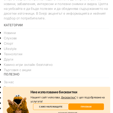
новини, забавления, интересни и полезни снимки и видеа. Целта
на уебсайта е да бъде полезен и да обединява съдържанието на
десетки източници. В Svejo акцентът е информацията и нейният
подбор от потребителите.
КАТЕГОРИИ
Новини
Слухове
Спорт
Lifestyle
Технологии
Други
Казино игри онлайн безплатно
Търговия с акции
ПОЛЕЗНО
За нас
Реклама
Ние използваме бисквитки
Общи условия
Нашият сайт използва
„бисквитки“
с цел подобряване на
Условия за споделяне
услугата!
Политика за поверителснот
САМО НАЛОЖАЩИТЕ
ПРИЕМАМ
Политика на Бисквитките
КОНФИГУРИРАНЕ