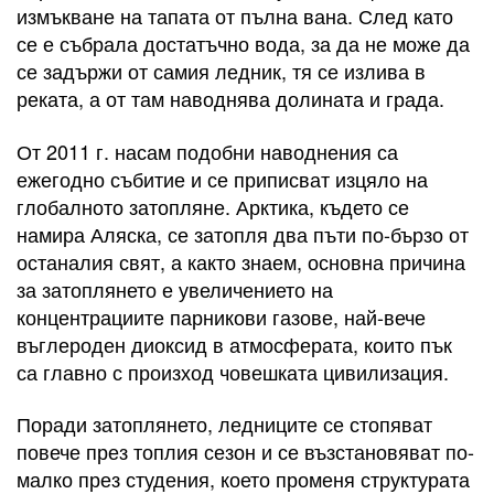
измъкване на тапата от пълна вана. След като
се е събрала достатъчно вода, за да не може да
се задържи от самия ледник, тя се излива в
реката, а от там наводнява долината и града.
От 2011 г. насам подобни наводнения са
ежегодно събитие и се приписват изцяло на
глобалното затопляне. Арктика, където се
намира Аляска, се затопля два пъти по-бързо от
останалия свят, а както знаем, основна причина
за затоплянето е увеличението на
концентрациите парникови газове, най-вече
въглероден диоксид в атмосферата, които пък
са главно с произход човешката цивилизация.
Поради затоплянето, ледниците се стопяват
повече през топлия сезон и се възстановяват по-
малко през студения, което променя структурата