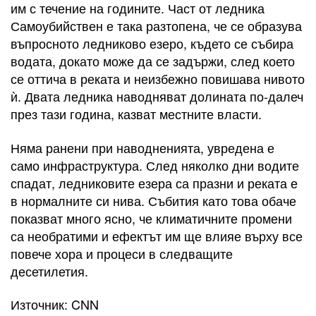
им с течение на годините. Част от ледника
Самоубийствен е така разтопена, че се образува
въпросното ледниково езеро, където се събира
водата, докато може да се задържи, след което
се оттича в реката и неизбежно повишава нивото
ѝ. Двата ледника наводняват долината по-далеч
през тази година, казват местните власти.
Няма ранени при наводненията, увредена е
само инфраструктура. След няколко дни водите
спадат, ледниковите езера са празни и реката е
в нормалните си нива. Събития като това обаче
показват много ясно, че климатичните промени
са необратими и ефектът им ще влияе върху все
повече хора и процеси в следващите
десетилетия.
Източник: CNN