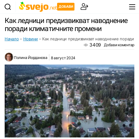
ДОБАВИ
Как ледници предизвикват наводнение
поради климатичните промени
Начало
–
Новини
–
Как ледници предизвикват наводнение поради 
3409
Добави коментар
Полина Йорданова
8 август 2024