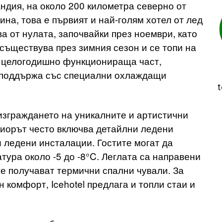
андия, на около 200 километра северно от
ина, това е първият и най-голям хотел от лед
ва от нулата, започвайки през ноември, като
 съществува през зимния сезон и се топи на
 и целогодишно функционираща част,
е поддържа със специални охлаждащи
t
 изграждането на уникалните и артистични
ериорът често включва детайлни ледени
 ледени инсталации. Гостите могат да
тура около -5 до -8°C. Леглата са направени
ите получават термични спални чували. За
 комфорт, Icehotel предлага и топли стаи и