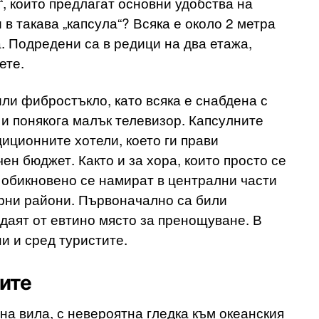
, които предлагат основни удобства на
 в такава „капсула“? Всяка е около 2 метра
а. Подредени са в редици на два етажа,
ете.
ли фибростъкло, като всяка е снабдена с
 и понякога малък телевизор. Капсулните
диционните хотели, което ги прави
ен бюджет. Както и за хора, които просто се
и обикновено се намират в централни части
лярни райони. Първоначално са били
даят от евтино място за пренощуване. В
и и сред туристите.
ите
на вила, с невероятна гледка към океанския