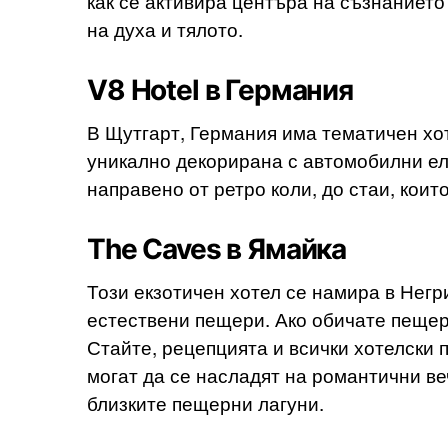
как се активира центъра на съзнанието
на духа и тялото.
V8 Hotel в Германия
В Щутгарт, Германия има тематичен хот
уникално декорирана с автомобилни еле
направено от ретро коли, до стаи, коит
The Caves в Ямайка
Този екзотичен хотел се намира в Негри
естествени пещери. Ако обичате пещери
Стайте, рецепцията и всички хотелски 
могат да се насладят на романтични ве
близките пещерни лагуни.