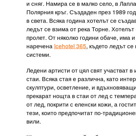
и сняг. Намира се в малко село, в Лапл
Полярния кръг. Създаден през 1989 год
в света. Всяка година хотелът се създа
ледът се взима от река Торне. Хотелът
пролет. От няколко години обаче, има
наречена
Icehotel 365
, където ледът с
системи.
Ледени артисти от цял свят участват в
стаи. Всяка стая е различна, като инт
скулптури, осветление, и вдъхновяващи
прекарат нощта в стаи от лед с темпера
от лед, покрити с еленски кожи, а гост
тези, които предпочитат по-традиционен
вили.