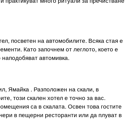
 и практикуват много ритуали за пречистване
ел, посветен на автомобилите. Всяка стая е
менти. Като започнем от леглото, което е
о наподобяват автомивка.
л, Ямайка . Разположен на скали, в
те, този скален хотел е точно за вас.
помещения са в скалата. Освен това гостите
чери в пещерни ресторанти или да плуват в