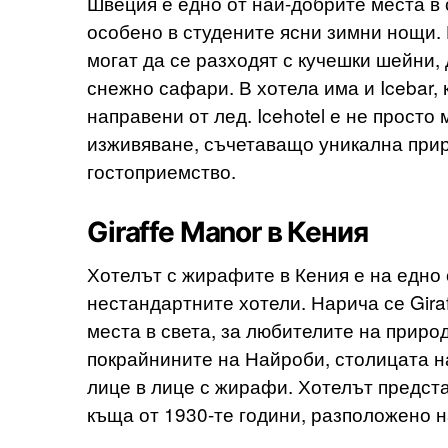
Швеция е едно от най-добрите места в 
особено в студените ясни зимни нощи. Г
могат да се разходят с кучешки шейни, 
снежно сафари. В хотела има и Icebar, 
направени от лед. Icehotel е не просто
изживяване, съчетаващо уникална прир
гостоприемство.
Giraffe Manor в Кения
Хотелът с жирафите в Кения е на едно 
нестандартните хотели. Нарича се Gira
места в света, за любителите на приро
покрайнините на Найроби, столицата на
лице в лице с жирафи. Хотелът предст
къща от 1930-те години, разположено на