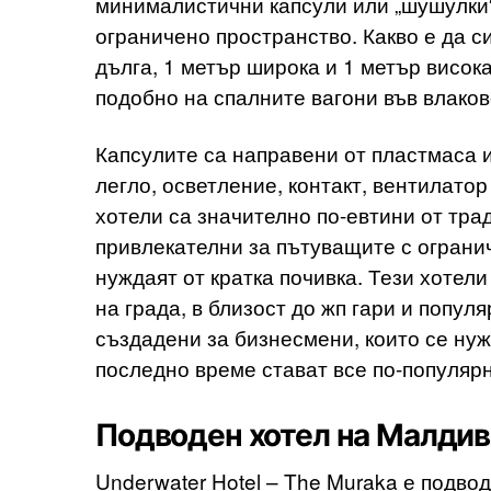
минималистични капсули или „шушулки“
ограничено пространство. Какво е да си
дълга, 1 метър широка и 1 метър висок
подобно на спалните вагони във влаков
Капсулите са направени от пластмаса и
легло, осветление, контакт, вентилатор
хотели са значително по-евтини от тра
привлекателни за пътуващите с огранич
нуждаят от кратка почивка. Тези хотел
на града, в близост до жп гари и попу
създадени за бизнесмени, които се нуж
последно време стават все по-популярн
Подводен хотел на Малдив
Underwater Hotel – The Muraka е подвод