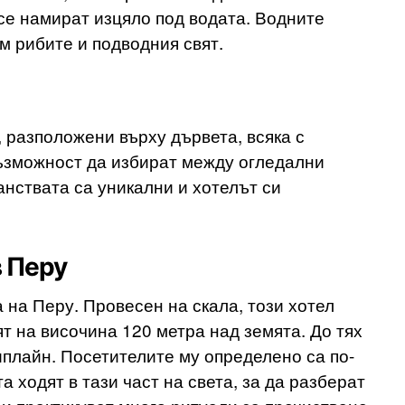
се намират изцяло под водата. Водните
м рибите и подводния свят.
, разположени върху дървета, всяка с
ъзможност да избират между огледални
нствата са уникални и хотелът си
в Перу
на Перу. Провесен на скала, този хотел
ят на височина 120 метра над земята. До тях
зиплайн. Посетителите му определено са по-
а ходят в тази част на света, за да разберат