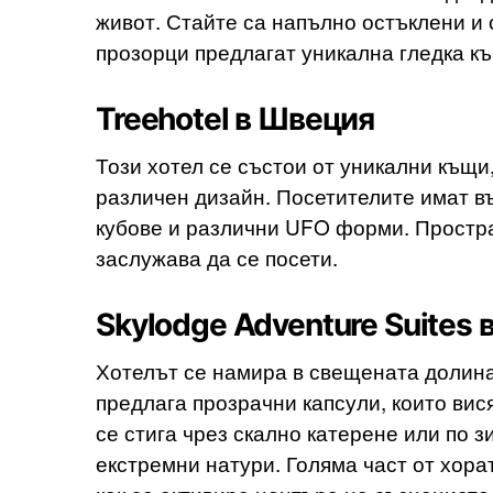
живот. Стайте са напълно остъклени и 
прозорци предлагат уникална гледка къ
Treehotel в Швеция
Този хотел се състои от уникални къщи
различен дизайн. Посетителите имат в
кубове и различни UFO форми. Простра
заслужава да се посети.
Skylodge Adventure Suites 
Хотелът се намира в свещената долина 
предлага прозрачни капсули, които вис
се стига чрез скално катерене или по 
екстремни натури. Голяма част от хорат