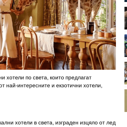
и хотели по света, които предлагат
т най-интересните и екзотични хотели,
икални хотели в света, изграден изцяло от лед