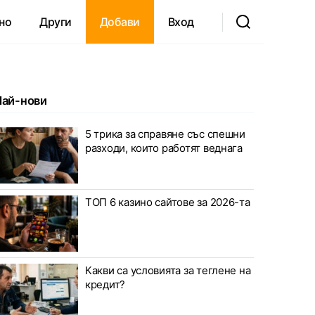
но
Други
Добави
Вход
Най-нови
5 трика за справяне със спешни
разходи, които работят веднага
ТОП 6 казино сайтове за 2026-та
Какви са условията за теглене на
кредит?