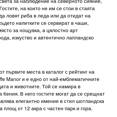
света за наблюдение на северното сияние,
остите, на които не им се стои в стаята
да ловят риба в леда или да отидат на
където напитките се сервират в чаши,
 място за нощувка, а цялостно арт
ода, изкуство и автентично лапландско
от първите места в каталог с рейтинг на
ffe Manor и е едно от най-емблематичните
дата и животните. Той се намира в
 Кения. В него гостите могат да се срещнат
авлява елегантно имение в стил шотландска
 площ от 12 акра с частен парк и гора.