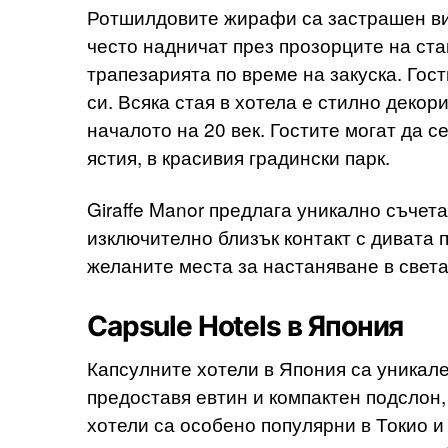
Ротшилдовите жирафи са застрашен вид
често надничат през прозорците на ста
трапезарията по време на закуска. Гост
си. Всяка стая в хотела е стилно деко
началото на 20 век. Гостите могат да 
ястия, в красивия градински парк.
Giraffe Manor предлага уникално съчет
изключително близък контакт с дивата п
желаните места за настаняване в света
Capsule Hotels в Япония
Капсулните хотели в Япония са уникале
предоставя евтин и компактен подслон,
хотели са особено популярни в Токио и