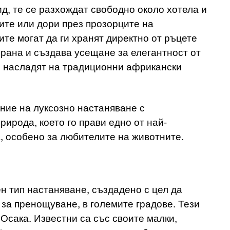
, те се разхождат свободно около хотела и
ите или дори през прозорците на
ите могат да ги хранят директно от ръцете
рирана и създава усещане за елегантност от
се насладят на традиционни африкански
ание на луксозно настаняване с
рирода, което го прави едно от най-
, особено за любителите на животните.
н тип настаняване, създадено с цел да
 за пренощуване, в големите градове. Тези
 Осака. Известни са със своите малки,