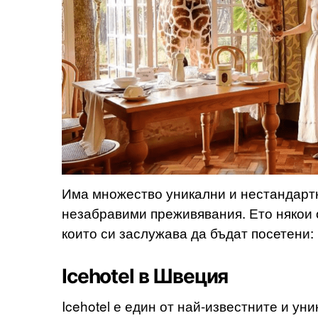
Има множество уникални и нестандартн
незабравими преживявания. Ето някои о
които си заслужава да бъдат посетени:
Icehotel в Швеция
Icehotel е един от най-известните и ун