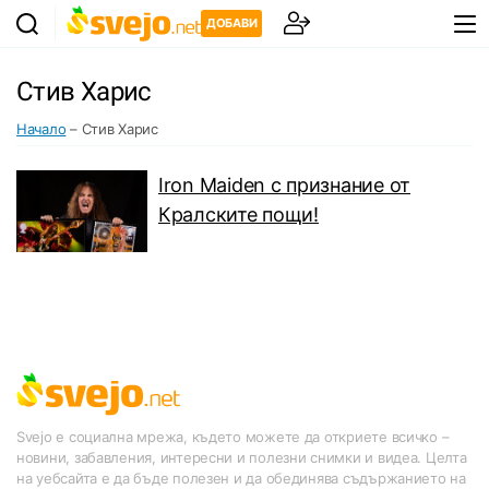
ДОБАВИ
Стив Харис
Начало
–
Стив Харис
Iron Maiden с признание от
Кралските пощи!
Svejo е социална мрежа, където можете да откриете всичко –
новини, забавления, интересни и полезни снимки и видеа. Целта
на уебсайта е да бъде полезен и да обединява съдържанието на