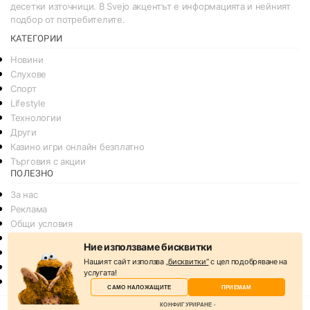
десетки източници. В Svejo акцентът е информацията и нейният
подбор от потребителите.
КАТЕГОРИИ
Новини
Слухове
Спорт
Lifestyle
Технологии
Други
Казино игри онлайн безплатно
Търговия с акции
ПОЛЕЗНО
За нас
Реклама
Общи условия
Условия за споделяне
Ние използваме бисквитки
Политика за поверителснот
Нашият сайт използва
„бисквитки“
с цел подобряване на
Политика на Бисквитките
услугата!
Контакти
САМО НАЛОЖАЩИТЕ
ПРИЕМАМ
КОНФИГУРИРАНЕ
© 2026
svejo.net | социална медия за новини и развлечение