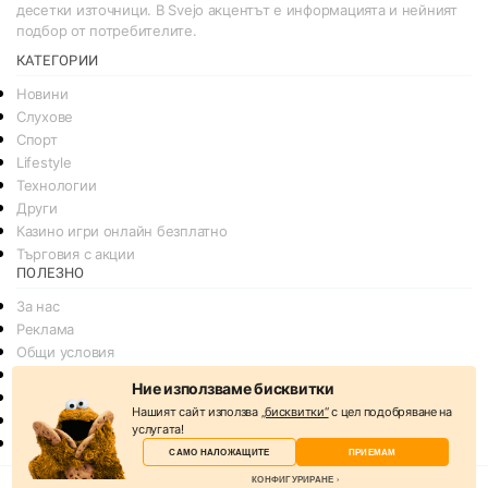
десетки източници. В Svejo акцентът е информацията и нейният
подбор от потребителите.
КАТЕГОРИИ
Новини
Слухове
Спорт
Lifestyle
Технологии
Други
Казино игри онлайн безплатно
Търговия с акции
ПОЛЕЗНО
За нас
Реклама
Общи условия
Условия за споделяне
Ние използваме бисквитки
Политика за поверителснот
Нашият сайт използва
„бисквитки“
с цел подобряване на
Политика на Бисквитките
услугата!
Контакти
САМО НАЛОЖАЩИТЕ
ПРИЕМАМ
КОНФИГУРИРАНЕ
© 2026
svejo.net | социална медия за новини и развлечение