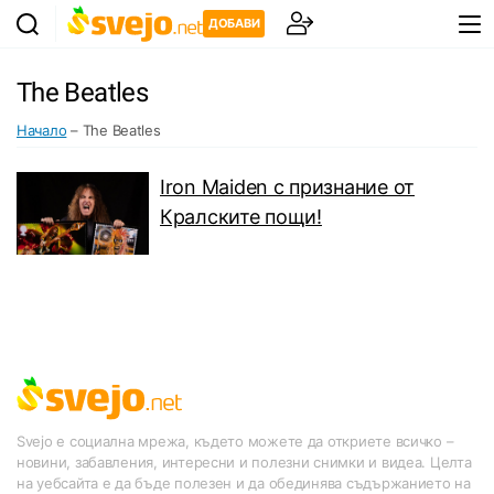
ДОБАВИ
Тhe Beatles
Начало
–
Тhe Beatles
Iron Maiden с признание от
Кралските пощи!
Svejo е социална мрежа, където можете да откриете всичко –
новини, забавления, интересни и полезни снимки и видеа. Целта
на уебсайта е да бъде полезен и да обединява съдържанието на