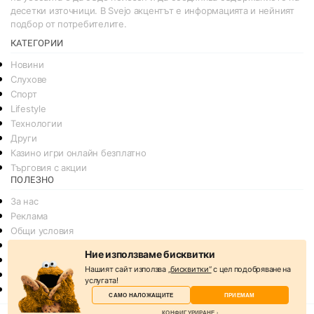
десетки източници. В Svejo акцентът е информацията и нейният
подбор от потребителите.
КАТЕГОРИИ
Новини
Слухове
Спорт
Lifestyle
Технологии
Други
Казино игри онлайн безплатно
Търговия с акции
ПОЛЕЗНО
За нас
Реклама
Общи условия
Условия за споделяне
Ние използваме бисквитки
Политика за поверителснот
Нашият сайт използва
„бисквитки“
с цел подобряване на
Политика на Бисквитките
услугата!
Контакти
САМО НАЛОЖАЩИТЕ
ПРИЕМАМ
КОНФИГУРИРАНЕ