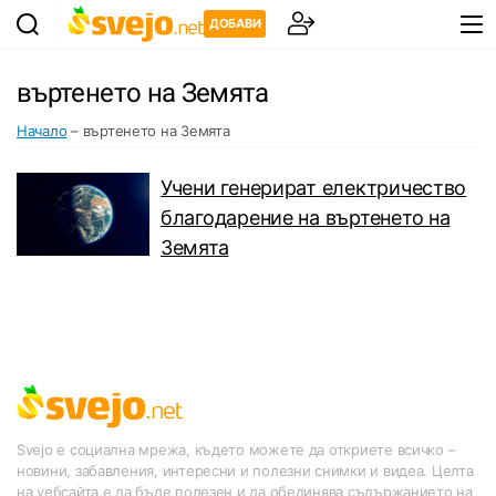
ДОБАВИ
въртенето на Земята
Начало
–
въртенето на Земята
Учени генерират електричество
благодарение на въртенето на
Земята
Svejo е социална мрежа, където можете да откриете всичко –
новини, забавления, интересни и полезни снимки и видеа. Целта
на уебсайта е да бъде полезен и да обединява съдържанието на