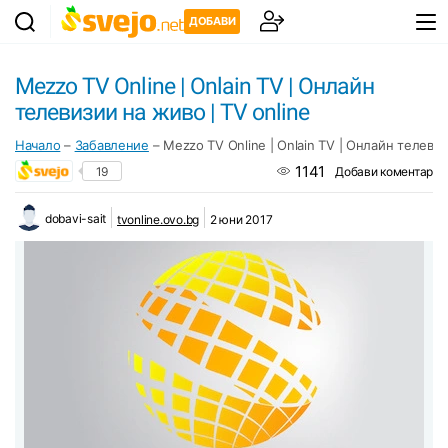
ДОБАВИ
Mezzo TV Online | Onlain TV | Онлайн
телевизии на живо | TV online
Начало
–
Забавление
–
Mezzo TV Online | Onlain TV | Онлайн телевиз
1141
19
Добави коментар
dobavi-sait
tvonline.ovo.bg
2 юни 2017