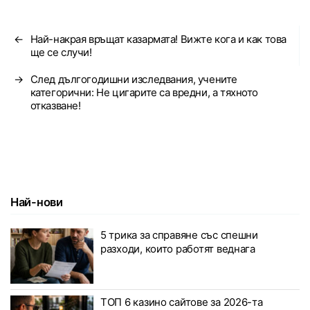
←
Най-накрая връщат казармата! Вижте кога и как това
ще се случи!
→
След дългогодишни изследвания, учените
категорични: Не цигарите са вредни, а тяхното
отказване!
Най-нови
5 трика за справяне със спешни
разходи, които работят веднага
ТОП 6 казино сайтове за 2026-та