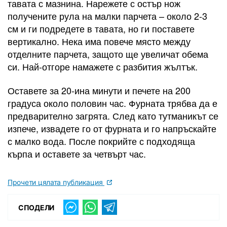
тавата с мазнина. Нарежете с остър нож
получените рула на малки парчета – около 2-3
см и ги подредете в тавата, но ги поставете
вертикално. Нека има повече място между
отделните парчета, защото ще увеличат обема
си. Най-отгоре намажете с разбития жълтък.
Оставете за 20-ина минути и печете на 200
градуса около половин час. Фурната трябва да е
предварително загрята. След като тутманикът се
изпече, извадете го от фурната и го напръскайте
с малко вода. После покрийте с подходяща
кърпа и оставете за четвърт час.
Прочети цялата публикация
СПОДЕЛИ