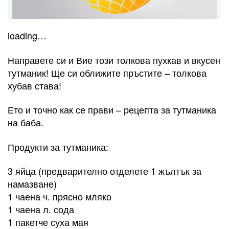
loading…
Направете си и Вие този толкова пухкав и вкусен
тутманик! Ще си оближите пръстите – толкова
хубав става!
Ето и точно как се прави – рецепта за тутманика
на баба.
Продукти за тутманика:
3 яйца (предварително отделете 1 жълтък за
намазване)
1 чаена ч. прясно мляко
1 чаена л. сода
1 пакетче суха мая