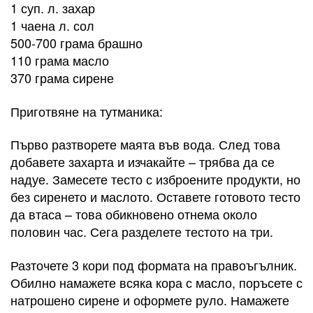
1 суп. л. захар
1 чаена л. сол
500-700 грама брашно
110 грама масло
370 грама сирене
Приготвяне на тутманика:
Първо разтворете маята във вода. След това
добавете захарта и изчакайте – трябва да се
надуе. Замесете тесто с изброените продукти, но
без сиренето и маслото. Оставете готовото тесто
да втаса – това обикновено отнема около
половин час. Сега разделете тестото на три.
Разточете 3 кори под формата на правоъгълник.
Обилно намажете всяка кора с масло, поръсете с
натрошено сирене и оформете руло. Намажете