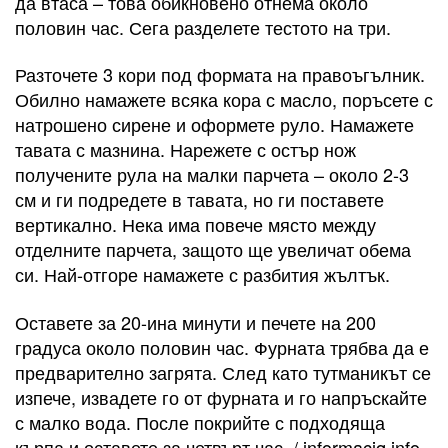
да втаса – това обикновено отнема около
половин час. Сега разделете тестото на три.
Разточете 3 кори под формата на правоъгълник.
Обилно намажете всяка кора с масло, поръсете с
натрошено сирене и оформете руло. Намажете
тавата с мазнина. Нарежете с остър нож
получените рула на малки парчета – около 2-3
см и ги подредете в тавата, но ги поставете
вертикално. Нека има повече място между
отделните парчета, защото ще увеличат обема
си. Най-отгоре намажете с разбития жълтък.
Оставете за 20-ина минути и печете на 200
градуса около половин час. Фурната трябва да е
предварително загрята. След като тутманикът се
изпече, извадете го от фурната и го напръскайте
с малко вода. После покрийте с подходяща
кърпа и оставете за четвърт час. / informaciq.info