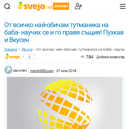
ДОБАВИ
От всичко най-обичам тутманика на
баба- научих се и го правя същия! Пухкав
и Вкусен
Начало
–
Други
–
От всичко най-обичам тутманика на баба- научих с
784
3
Добави коментар
slavchev
novini365.com
27 юли 2018