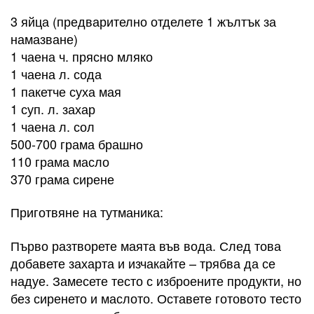
3 яйца (предварително отделете 1 жълтък за
намазване)
1 чаена ч. прясно мляко
1 чаена л. сода
1 пакетче суха мая
1 суп. л. захар
1 чаена л. сол
500-700 грама брашно
110 грама масло
370 грама сирене
Приготвяне на тутманика:
Първо разтворете маята във вода. След това
добавете захарта и изчакайте – трябва да се
надуе. Замесете тесто с изброените продукти, но
без сиренето и маслото. Оставете готовото тесто