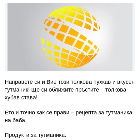
Направете си и Вие този толкова пухкав и вкусен
тутманик! Ще си оближите пръстите – толкова
хубав става!
Ето и точно как се прави – рецепта за тутманика
на баба.
Продукти за тутманика: