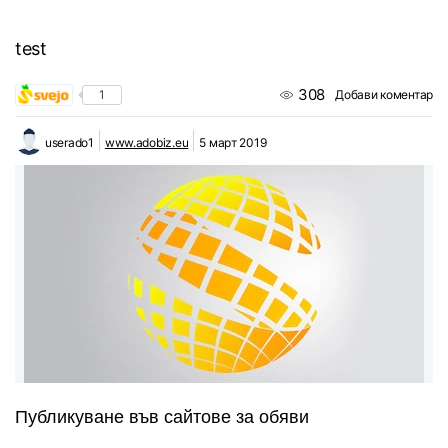
test
308
1
Добави коментар
userado1
www.adobiz.eu
5 март 2019
Публикуване във сайтове за обяви