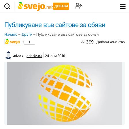
ДОБАВИ
Публикуване във сайтове за обяви
Начало
–
Други
–
Публикуване във сайтове за обяви
399
1
Добави коментар
adobiz
adobiz.eu
24 юни 2019