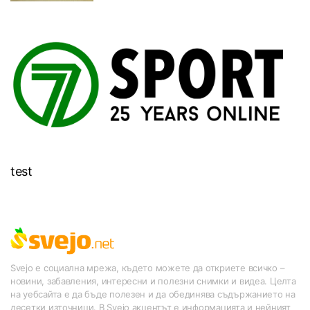
test
Svejo е социална мрежа, където можете да откриете всичко –
новини, забавления, интересни и полезни снимки и видеа. Целта
на уебсайта е да бъде полезен и да обединява съдържанието на
десетки източници. В Svejo акцентът е информацията и нейният