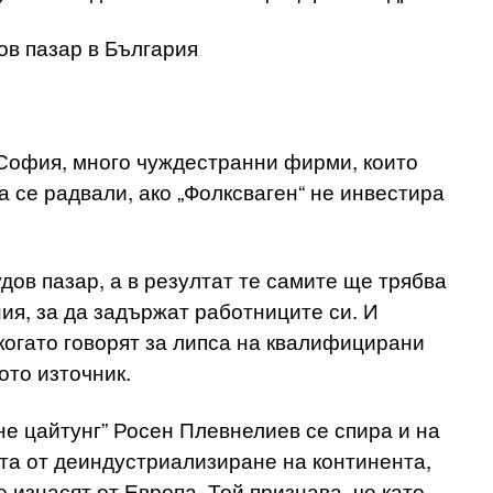
ов пазар в България
София, много чуждестранни фирми, които
а се радвали, ако „Фолксваген“ не инвестира
дов пазар, а в резултат те самите ще трябва
ия, за да задържат работниците си. И
когато говорят за липса на квалифицирани
ото източник.
е цайтунг” Росен Плевнелиев се спира и на
тта от деиндустриализиране на континента,
 изнасят от Европа. Той признава, че като