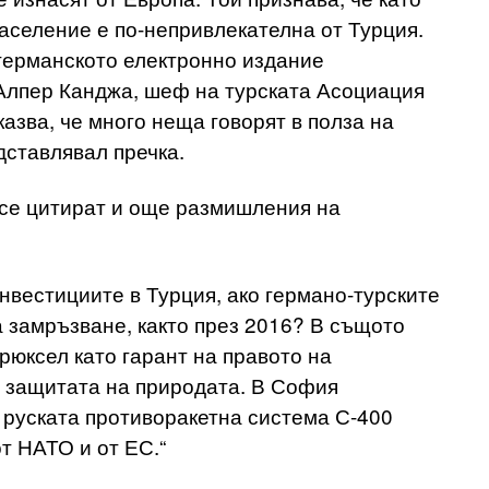
аселение е по-непривлекателна от Турция.
германското електронно издание
Алпер Канджа, шеф на турската Асоциация
азва, че много неща говорят в полза на
дставлявал пречка.
 се цитират и още размишления на
инвестициите в Турция, ако германо-турските
а замръзване, както през 2016? В същото
рюксел като гарант на правото на
и защитата на природата. В София
 руската противоракетна система С-400
т НАТО и от ЕС.“