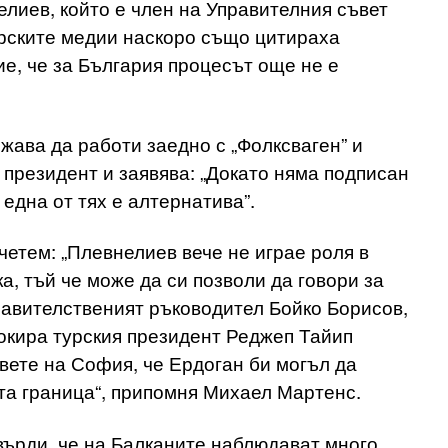
лиев, който е член на Управителния съвет
рските медии наскоро също цитираха
е, че за България процесът още не е
ава да работи заедно с „Фолксваген” и
президент и заявява: „Докато няма подписан
 една от тях е алтернатива”.
етем: „Плевнелиев вече не играе роля в
а, тъй че може да си позволи да говори за
равителственият ръководител Бойко Борисов,
вокира турския президент Реджеп Тайип
овете на София, че Ердоган би могъл да
та граница“, припомня Михаел Мартенс.
върди, че на Балканите наблюдават много