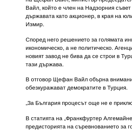
Вайл, който е член на Надзорния съвет
държавата като акционер, в края на ю
Измир.
Според него решението за голямата ин
икономическо, а не политическо. Агенц
новият завод не бива да се строи в Ту
тази държава.
В отговор Щефан Вайл обърна внимание,
обезкуражават демократите в Турция.
„За България процесът още не е прикл
В статията на „Франкфуртер Алгемайне 
предисторията на съревнованието за г