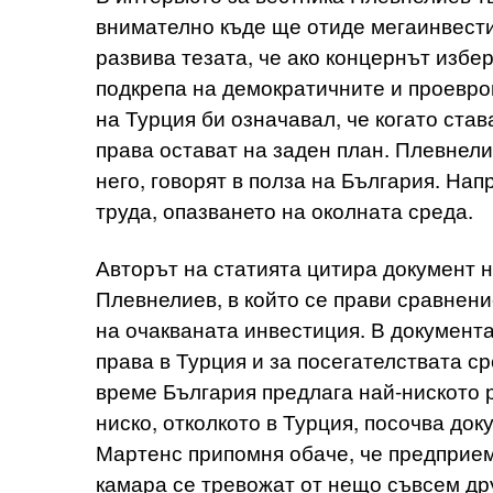
внимателно къде ще отиде мегаинвести
развива тезата, че ако концернът избе
подкрепа на демократичните и проевроп
на Турция би означавал, че когато став
права остават на заден план. Плевнелие
него, говорят в полза на България. На
труда, опазването на околната среда.
Авторът на статията цитира документ н
Плевнелиев, в който се прави сравнени
на очакваната инвестиция. В документ
права в Турция и за посегателствата с
време България предлага най-ниското 
ниско, отколкото в Турция, посочва док
Мартенс припомня обаче, че предприем
камара се тревожат от нещо съвсем дру