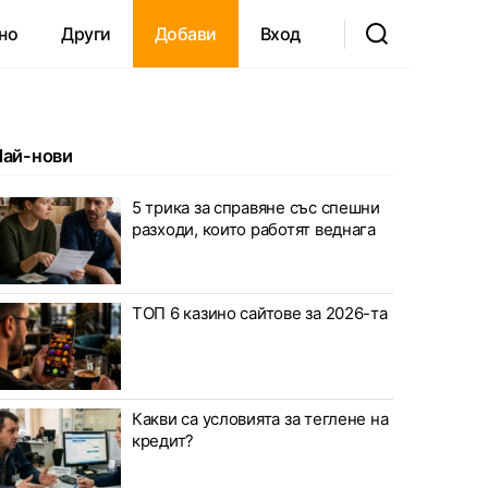
но
Други
Добави
Вход
Най-нови
5 трика за справяне със спешни
разходи, които работят веднага
ТОП 6 казино сайтове за 2026-та
Какви са условията за теглене на
кредит?