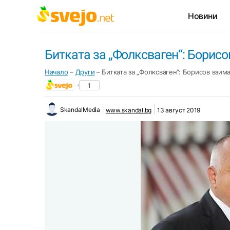
Новини
Битката за „Фолксваген“: Борисо
Начало
–
Други
–
Битката за „Фолксваген“: Борисов взим
1
SkandalMedia
www.skandal.bg
13 август 2019