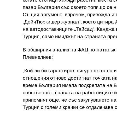
пазар България със своето топящо се н
Същия аргумент, впрочем, привежда и 
„ДойчТюркишер журнал“, което цитира 
на автодоставчиците „Тайсад“. Канджа к
Турция, само имиджът на страната пре
В обширния анализ на ФАЦ по-нататък
Плевнелиев:
„Кой ли би гарантирал сигурността на 
отношения отново достигнат точката н
време България имала подкрепата на Б
собственост, правата на работниците 
припомнят още, че със закупуването на
Турция с големи крачки се отдалечава о