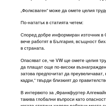
„Фолксваген“ може да омете целия труд
По-нататък в статията четем:
Според добре информиран източник в 
вече работят в България, всъщност бих
в страната.
Опасяват се, че VW ще омете целия тру
да плащат още по-високи възнагражден
затова предпочитат да преувеличават, 
кадри,“ твърди близкият до правителств
В интервюто за „Франкфуртер Алгемайн
такива глобални въпроси като опаснос
когато стотици хиляди работни места се