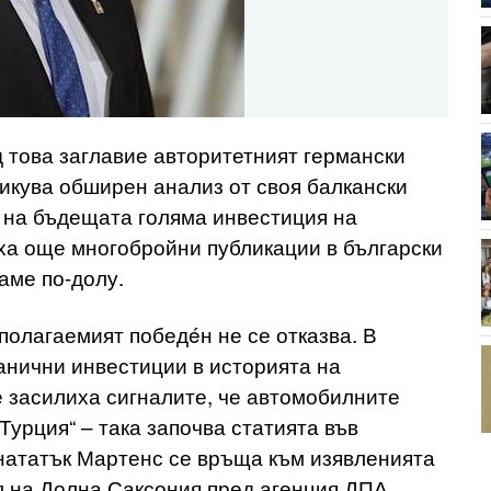
д това заглавие авторитетният германски
икува обширен анализ от своя балкански
 на бъдещата голяма инвестиция на
иха още многобройни публикации в български
аме по-долу.
полагаемият победéн не се отказва. В
анични инвестиции в историята на
е засилиха сигналите, че автомобилните
урция“ – така започва статията във
нататък Мартенс се връща към изявленията
 на Долна Саксония пред агенция ДПА.