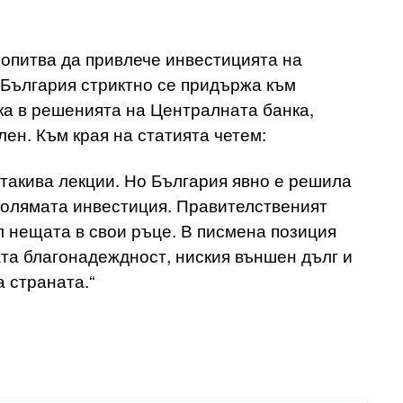
 опитва да привлече инвестицията на
 България стриктно се придържа към
ка в решенията на Централната банка,
лен. Към края на статията четем:
 такива лекции. Но България явно е решила
 голямата инвестиция. Правителственият
л нещата в свои ръце. В писмена позиция
ата благонадеждност, ниския външен дълг и
а страната.“