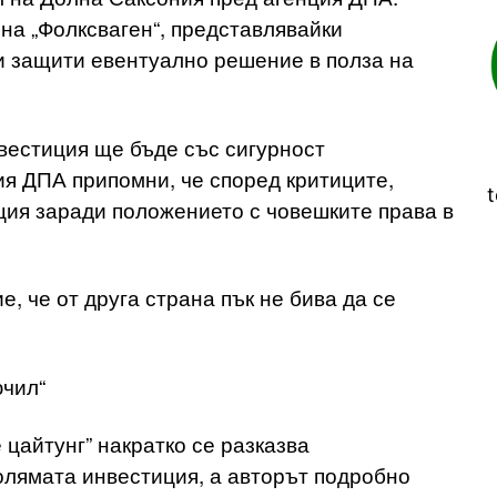
 на „Фолксваген“, представлявайки
ли защити евентуално решение в полза на
вестиция ще бъде със сигурност
ия ДПА припомни, че според критиците,
t
рция заради положението с човешките права в
 че от друга страна пък не бива да се
ючил“
цайтунг” накратко се разказва
олямата инвестиция, а авторът подробно