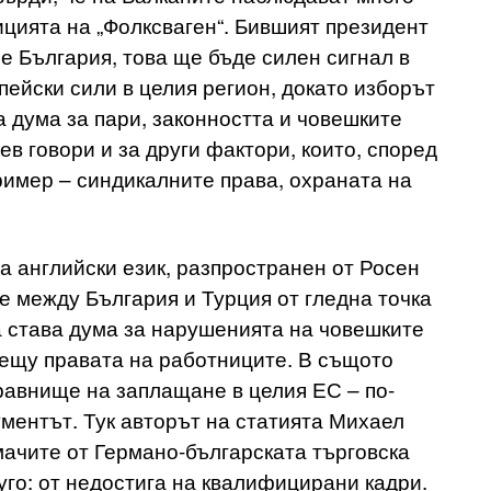
цията на „Фолксваген“. Бившият президент
ре България, това ще бъде силен сигнал в
ейски сили в целия регион, докато изборът
а дума за пари, законността и човешките
в говори и за други фактори, които, според
пример – синдикалните права, охраната на
а английски език, разпространен от Росен
е между България и Турция от гледна точка
а става дума за нарушенията на човешките
рещу правата на работниците. В същото
равнище на заплащане в целия ЕС – по-
ументът. Тук авторът на статията Михаел
ачите от Германо-българската търговска
го: от недостига на квалифицирани кадри.