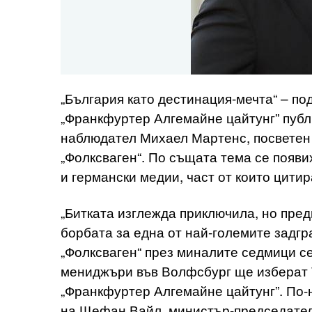
„България като дестинация-мечта“ – по
„Франкфуртер Алгемайне цайтунг” публ
наблюдател Михаел Мартенс, посветен
„Фолксваген“. По същата тема се появ
и германски медии, част от които цитир
„Битката изглежда приключила, но пред
борбата за една от най-големите задгр
„Фолксваген“ през миналите седмици с
мениджъри във Волфсбург ще изберат Т
„Франкфуртер Алгемайне цайтунг”. По-
на Щефан Вайл, министър-председател