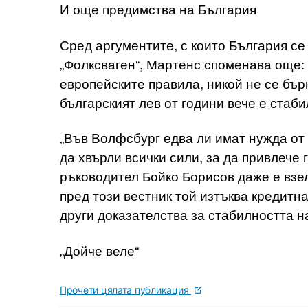
И още предимства на България
Сред аргументите, с които България се
„Фолксваген“, Мартенс споменава още:
европейските правила, никой не се бър
българският лев от години вече е стаби
„Във Волфсбург едва ли имат нужда от
да хвърли всички сили, за да привлече
ръководител Бойко Борисов даже е взе
пред този вестник той изтъква кредитн
други доказателства за стабилността н
„Дойче веле“
Прочети цялата публикация