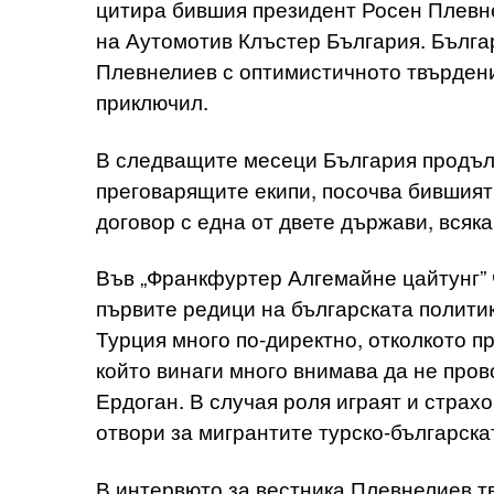
цитира бившия президент Росен Плевне
на Аутомотив Клъстер България. Бълга
Плевнелиев с оптимистичното твърдени
приключил.
В следващите месеци България продълж
преговарящите екипи, посочва бившият 
договор с една от двете държави, всяка
Във „Франкфуртер Алгемайне цайтунг” ч
първите редици на българската политик
Турция много по-директно, отколкото п
който винаги много внимава да не про
Ердоган. В случая роля играят и страх
отвори за мигрантите турско-българска
В интервюто за вестника Плевнелиев т