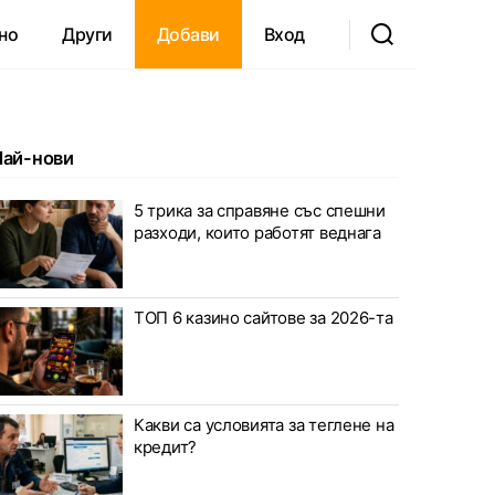
но
Други
Добави
Вход
Най-нови
5 трика за справяне със спешни
разходи, които работят веднага
ТОП 6 казино сайтове за 2026-та
Какви са условията за теглене на
кредит?