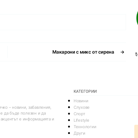
Макарони с микс от сирена
→
t
КАТЕГОРИИ
Новини
Слухове
чко – новини, забавления,
 е да бъде полезен и да
Спорт
 акцентът е информацията и
Lifestyle
Технологии
Други