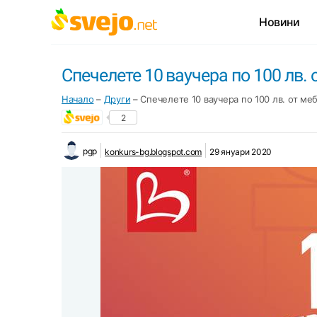
Новини
Спечелете 10 ваучера по 100 лв.
Начало
–
Други
–
Спечелете 10 ваучера по 100 лв. от м
2
pgp
konkurs-bg.blogspot.com
29 януари 2020