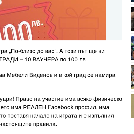
а „По-близо до вас“. A този път ще ви
АГРАДИ – 10 ВАУЧЕРА по 100 лв.
ма Мебели Виденов и в кой град се намира
уари! Право на участие има всяко физическо
което има РЕАЛЕН Facebook профил, има
то поставя начало на играта и е изпълнил
 настоящите правила.