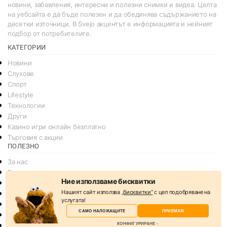
новини, забавления, интересни и полезни снимки и видеа. Целта
на уебсайта е да бъде полезен и да обединява съдържанието на
десетки източници. В Svejo акцентът е информацията и нейният
подбор от потребителите.
КАТЕГОРИИ
Новини
Слухове
Спорт
Lifestyle
Технологии
Други
Казино игри онлайн безплатно
Търговия с акции
ПОЛЕЗНО
За нас
Реклама
Ние използваме бисквитки
Общи условия
Нашият сайт използва
„бисквитки“
с цел подобряване на
Условия за споделяне
услугата!
Политика за поверителснот
САМО НАЛОЖАЩИТЕ
ПРИЕМАМ
Политика на Бисквитките
КОНФИГУРИРАНЕ
Контакти