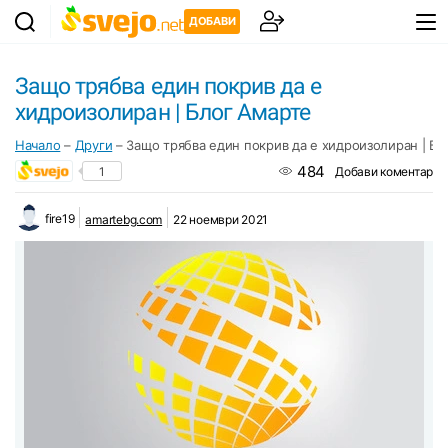
ДОБАВИ
Защо трябва един покрив да е
хидроизолиран | Блог Амарте
Начало
–
Други
–
Защо трябва един покрив да е хидроизолиран | Бл
484
1
Добави коментар
fire19
amartebg.com
22 ноември 2021