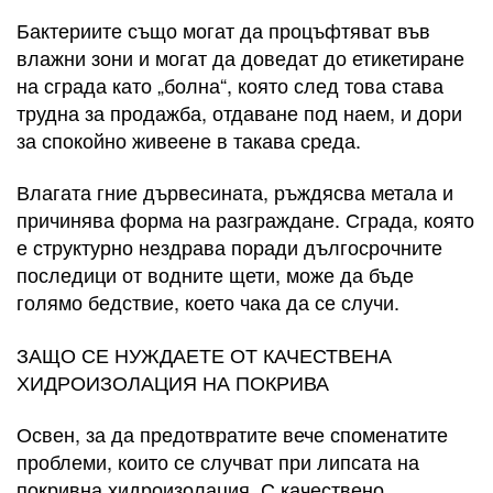
Бактериите също могат да процъфтяват във
влажни зони и могат да доведат до етикетиране
на сграда като „болна“, която след това става
трудна за продажба, отдаване под наем, и дори
за спокойно живеене в такава среда.
Влагата гние дървесината, ръждясва метала и
причинява форма на разграждане. Сграда, която
е структурно нездрава поради дългосрочните
последици от водните щети, може да бъде
голямо бедствие, което чака да се случи.
ЗАЩО СЕ НУЖДАЕТЕ ОТ КАЧЕСТВЕНА
ХИДРОИЗОЛАЦИЯ НА ПОКРИВА
Освен, за да предотвратите вече споменатите
проблеми, които се случват при липсата на
покривна хидроизолация. С качествено