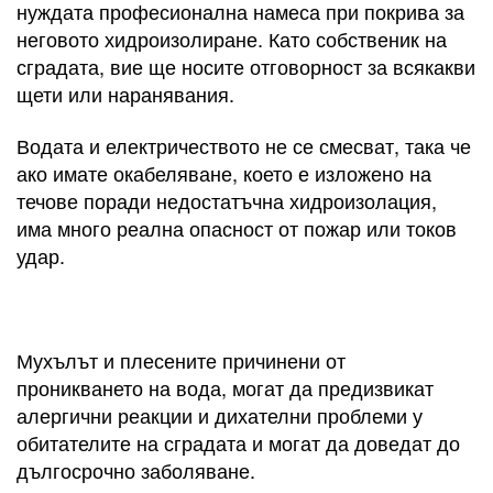
нуждата професионална намеса при покрива за
неговото хидроизолиране. Като собственик на
сградата, вие ще носите отговорност за всякакви
щети или наранявания.
Водата и електричеството не се смесват, така че
ако имате окабеляване, което е изложено на
течове поради недостатъчна хидроизолация,
има много реална опасност от пожар или токов
удар.
Мухълът и плесените причинени от
проникването на вода, могат да предизвикат
алергични реакции и дихателни проблеми у
обитателите на сградата и могат да доведат до
дългосрочно заболяване.