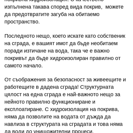
изпълнена такава според вида покрив, можете
да предотвратите загуба на обитаемо
пространство.
Последното нещо, което искате като собственик
на сграда, е вашият имот да бъде необитаем
поради изтичане на вода, така че е важно
покривът да бъде хидроизолиран правилно от
самото начало.
От съображения за безопасност за живеещите и
работещите в дадена сграда! Структурната
цялост на една сграда е най-важното нещо за
нейното правилно функциониране и
експлоатиране. С хидроизолация на покрива,
няма да позволите на водата от дъжда да
навлиза в структурата на сградата и това няма
да води до унищожителни процеси.