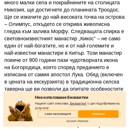
много малки села и покрайнините на столицата
Никозия, ще достигнете до планината Троодос.
Ще се изкачите до най-високата точка на острова
– Олимпус, откъдето се открива живописна
гледка към залива Морфу. Следващата спирка е
световноизвестният манастир „Кикос“ – не само
един от най-богатите, но и от най-големите и
най-известни манастири в Кипър. Този манастир
повече от 900 години пази чудотворната икона
на Богородица, която според преданието е
изписана от самия апостол Лука. Обяд (включен
в цената на екскурзията) в традиционна селска
таверна ще ви позволи да опитате особеностите
на националната кухня. В края на обиколката ще
Ние използваме бисквитки
посетите винарна, където ще дегустирате
Нашият сайт използва
„бисквитки“
с цел подобряване на
услугата!
кипърски вина. Пояснения: според правилата,
САМО НАЛОЖАЩИТЕ
ПРИЕМАМ
посетителите на манастири трябва да бъдат
КОНФИГУРИРАНЕ
облечени в съответствие – шорти и открити