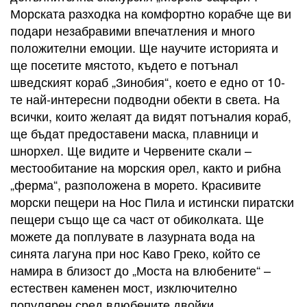
Морската разходка на комфортно корабче ще ви
подари незабравими впечатления и много
положителни емоции. Ще научите историята и
ще посетите мястото, където е потънал
шведският кораб „Зинобия“, което е едно от 10-
те най-интересни подводни обекти в света. На
всички, които желаят да видят потъналия кораб,
ще бъдат предоставени маска, плавници и
шнорхел. Ще видите и Червените скали –
местообитание на морския орел, както и рибна
„ферма“, разположена в морето. Красивите
морски пещери на Нос Пила и истински пиратски
пещери също ще са част от обиколката. Ще
можете да поплувате в лазурната вода на
синята лагуна при нос Каво Греко, който се
намира в близост до „Моста на влюбените“ –
естествен каменен мост, изключително
популярен сред влюбените двойки.