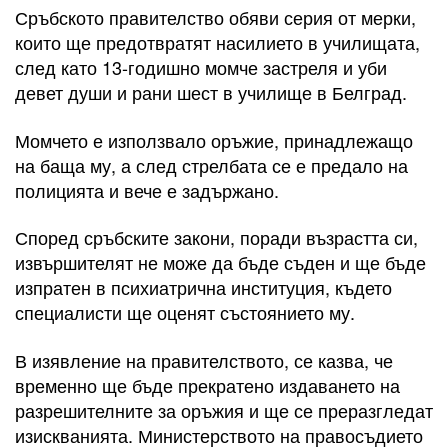
Сръбското правителство обяви серия от мерки,
които ще предотвратят насилието в училищата,
след като 13-годишно момче застреля и уби
девет души и рани шест в училище в Белград.
Момчето е използвало оръжие, принадлежащо
на баща му, а след стрелбата се е предало на
полицията и вече е задържано.
Според сръбските закони, поради възрастта си,
извършителят не може да бъде съден и ще бъде
изпратен в психиатрична институция, където
специалисти ще оценят състоянието му.
В изявление на правителството, се казва, че
временно ще бъде прекратено издаването на
разрешителните за оръжия и ще се преразгледат
изискванията. Министерството на правосъдието