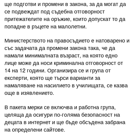
ще подготви и промени в закона, за да могат да
се подвеждат под съдебна отговорност
притежателите на оръжие, които допускат то да
попадне в ръцете на малолетни.
Министерството на правосъдието е натоварено и
със задачата да промени закона така, че да
намали минималната възраст, на която едно
лице може да носи криминална отговорност от
14 на 12 години. Организира се и група от
експерти, която ще търси варианти за
намаляване на насилието в училищата, се казва
още в изявлението.
В пакета мерки се включва и работна група,
целяща да осигури по-голяма безопасност на
децата в интернет и ще бъде обсъдена забрана
на определени сайтове.