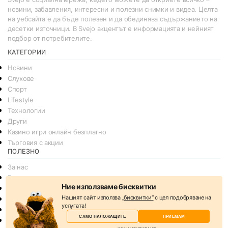
новини, забавления, интересни и полезни снимки и видеа. Целта
на уебсайта е да бъде полезен и да обединява съдържанието на
десетки източници. В Svejo акцентът е информацията и нейният
подбор от потребителите.
КАТЕГОРИИ
Новини
Слухове
Спорт
Lifestyle
Технологии
Други
Казино игри онлайн безплатно
Търговия с акции
ПОЛЕЗНО
За нас
Реклама
Ние използваме бисквитки
Общи условия
Нашият сайт използва
„бисквитки“
с цел подобряване на
Условия за споделяне
услугата!
Политика за поверителснот
САМО НАЛОЖАЩИТЕ
ПРИЕМАМ
Политика на Бисквитките