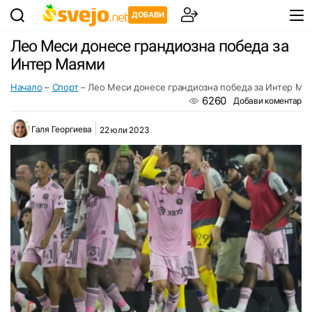
ДОБАВИ
Лео Меси донесе грандиозна победа за
Интер Маями
Начало
–
Спорт
–
Лео Меси донесе грандиозна победа за Интер Ма
6260
Добави коментар
Галя Георгиева
22 юли 2023