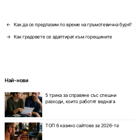
←
Как да се предпазим по време на гръмотевична буря?
→
Как градовете се адaптират към горещините
Най-нови
5 трика за справяне със спешни
разходи, които работят веднага
ТОП 6 казино сайтове за 2026-та