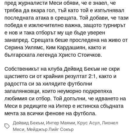
пред журналисти Меси обяви, че е знаел, че
трябва да вкара гол, тъй като той е изпълнявал
последната атака в срещата. Той добави, че тази
победа е изключително важна, защото турнирът
е нов и така отборът му ще бъде уверен
занапред. Срещата беше проследена на живо от
Серина Уилямс, Ким Кардашиян, както и
българската легенда Христо Стоичков.
Собственикът на клуба Дейвид Бекъм не скри
щастието си от крайния резултат 2:1, както и
радостта си за хилядите футболни
запалянковци, които неуморно подкрепяха
любимия си отбор. Той допълни, че идването на
Меси в редиците на Интер е истинска сбъдната
мечта за всички фенове на футбола.
Дейвид Бекъм
,
Интер Маями
,
Крус Асул
,
Лионел
Tags
Меси
,
Мейджър Лийг Сокър