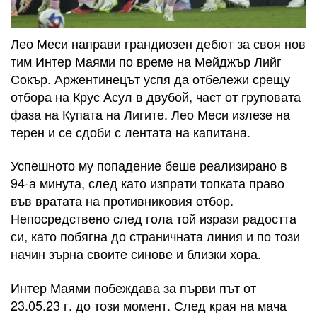
Лео Меси направи грандиозен дебют за своя нов
тим Интер Маями по време на Мейджър Лийг
Сокър. Аржентинецът успя да отбележи срещу
отбора на Крус Асул в двубой, част от груповата
фаза на Купата на Лигите. Лео Меси излезе на
терен и се сдоби с лентата на капитана.
Успешното му попадение беше реализирано в
94-а минута, след като изпрати топката право
във вратата на противниковия отбор.
Непосредствено след гола той изрази радостта
си, като побягна до страничната линия и по този
начин зърна своите синове и близки хора.
Интер Маями побеждава за първи път от
23.05.23 г. до този момент. След края на мача