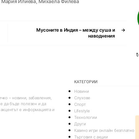
,
Мария Илиева
,
Михаела Филева
Мусоните в Индия – между суша и
→
наводнения
t
КАТЕГОРИИ
Новини
Слухове
чко – новини, забавления,
 е да бъде полезен и да
Спорт
 акцентът е информацията и
Lifestyle
Технологии
Други
Казино игри онлайн безплатно
Търговия с акции