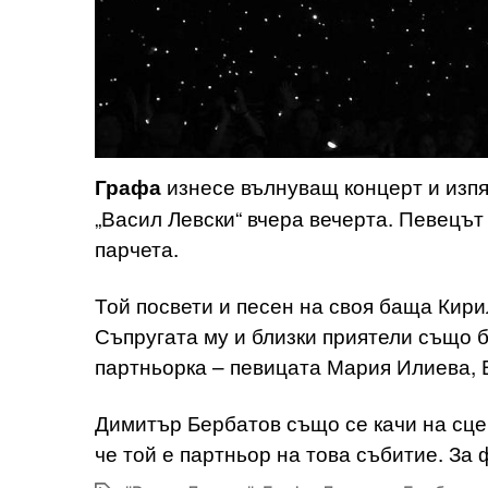
изнесе вълнуващ концерт и изпя
Графа
„Васил Левски“ вчера вечерта. Певецът
парчета.
Той посвети и песен на своя баща Кир
Съпругата му и близки приятели също бя
партньорка – певицата Мария Илиева, 
Димитър Бербатов също се качи на сцен
че той е партньор на това събитие. За