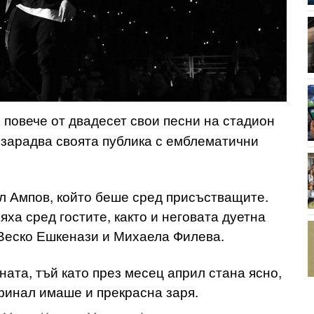
 повече от двадесет свои песни на стадион
 зарадва своята публика с емблематични
ил Ампов, който беше сред присъстващите.
ха сред гостите, както и неговата дуетна
Веско Ешкенази и Михаела Филева.
ата, тъй като през месец април стана ясно,
 финал имаше и прекрасна заря.