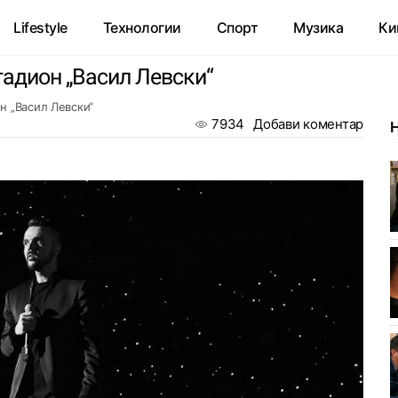
Lifestyle
Технологии
Спорт
Музика
Ки
тадион „Васил Левски“
н „Васил Левски“
7934
Добави коментар