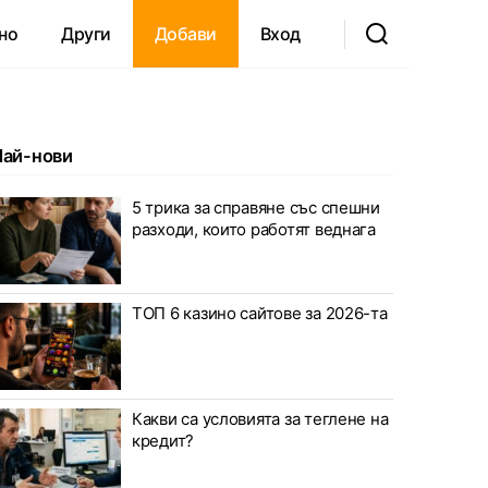
но
Други
Добави
Вход
Най-нови
5 трика за справяне със спешни
разходи, които работят веднага
ТОП 6 казино сайтове за 2026-та
Какви са условията за теглене на
кредит?