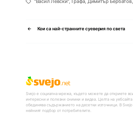
"Васил Левски"
,
Графа
,
Димитър Бербатов
Tags
←
Кои са най-странните суеверия по света
Svejo е социална мрежа, където можете да откриете вси
интересни и полезни снимки и видеа. Целта на уебсайта
обединява съдържанието на десетки източници. В Svejo
нейният подбор от потребителите.