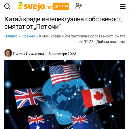
ДОБАВИ
Китай краде интелектуална собственост,
смятат от „Пет очи“
Начало
–
Новини
–
Китай краде интелектуална собственост, смятат о
1277
Добави коментар
Полина Йорданова
18 октомври 2023