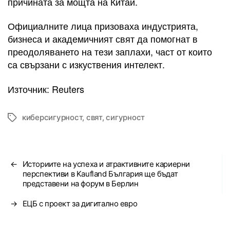
причината за мощта на Китай.
Официалните лица призоваха индустрията,
бизнеса и академичният свят да помогнат в
преодоляването на тези заплахи, част от които
са свързани с изкуствения интелект.
Източник: Reuters
киберсигурност
,
свят
,
сигурност
Tags
←
Историите на успеха и атрактивните кариерни
перспективи в Kaufland България ще бъдат
представени на форум в Берлин
→
ЕЦБ с проект за дигитално евро