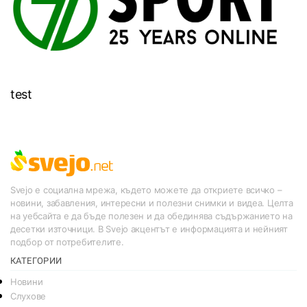
test
Svejo е социална мрежа, където можете да откриете всичко –
новини, забавления, интересни и полезни снимки и видеа. Целта
на уебсайта е да бъде полезен и да обединява съдържанието на
десетки източници. В Svejo акцентът е информацията и нейният
подбор от потребителите.
КАТЕГОРИИ
Новини
Слухове