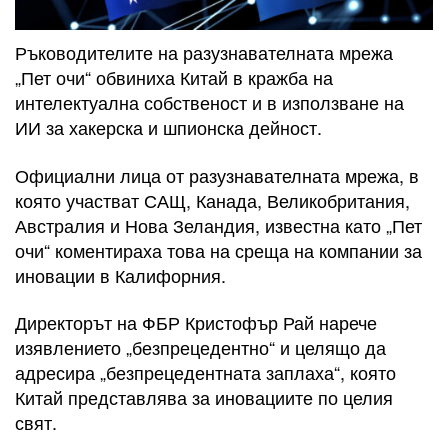
Ръководителите на разузнавателната мрежа
„Пет очи“ обвиниха Китай в кражба на
интелектуална собственост и в използване на
ИИ за хакерска и шпионска дейност.
Официални лица от разузнавателната мрежа, в
която участват САЩ, Канада, Великобритания,
Австралия и Нова Зеландия, известна като „Пет
очи“ коментираха това на среща на компании за
иновации в Калифорния.
Директорът на ФБР Кристофър Рай нарече
изявлението „безпрецедентно“ и целящо да
адресира „безпрецедентната заплаха“, която
Китай представлява за иновациите по целия
свят.