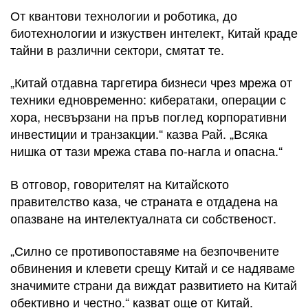
От квантови технологии и роботика, до
биотехнологии и изкуствен интелект, Китай краде
тайни в различни сектори, смятат те.
„Китай отдавна таргетира бизнеси чрез мрежа от
техники едновременно: кибератаки, операции с
хора, несвързани на пръв поглед корпоративни
инвестиции и транзакции.“ казва Рай. „Всяка
нишка от тази мрежа става по-нагла и опасна.“
В отговор, говорителят на Китайското
правителство каза, че страната е отдадена на
опазване на интелектуалната си собственост.
„Силно се противопоставяме на безпочвените
обвинения и клевети срещу Китай и се надяваме
значимите страни да виждат развитието на Китай
обективно и честно.“ казват още от Китай.