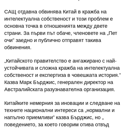
САЩ отдавна обвинява Китай в кражба на
интелектуална собственост и този проблем е
основна точка в отношенията между двете
страни. За първи път обаче, членовете на „Пет
очи“ заедно и публично отправят такива
обвинения.
„Китайското правителство е ангажирано с най-
устойчивата и сложна кражба на интелектуална
собственост и експертиза в човешката история.“
Казва Марк Бърджис, генерален директор на
Австралийската разузнавателна организация.
Китайките немерния за иновации и следване на
техните национални интереси са „нормални и
напълно приемливи“ казва Бърджис, но „
поведението, за което говорим отива отвъд